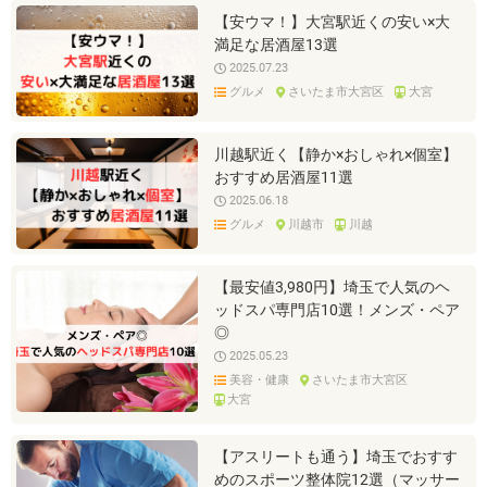
【安ウマ！】大宮駅近くの安い×大
満足な居酒屋13選
2025.07.23
グルメ
さいたま市大宮区
大宮
川越駅近く【静か×おしゃれ×個室】
おすすめ居酒屋11選
2025.06.18
グルメ
川越市
川越
【最安値3,980円】埼玉で人気のヘ
ッドスパ専門店10選！メンズ・ペア
◎
2025.05.23
美容・健康
さいたま市大宮区
大宮
【アスリートも通う】埼玉でおすす
めのスポーツ整体院12選（マッサー