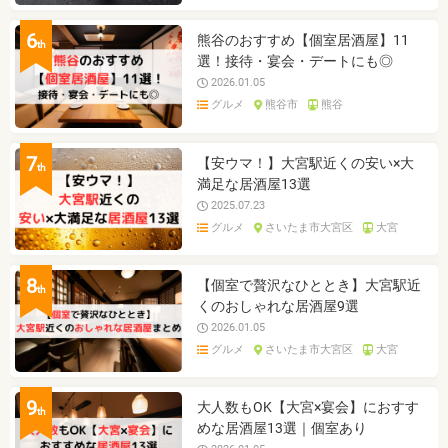
6
熊谷のおすすめ【個室居酒屋】11
th
選！接待・宴会・デートにも◎
2026.01.05
グルメ
熊谷市
熊谷
7
【安ウマ！】大宮駅近くの安い×大
th
満足な居酒屋13選
2025.07.23
グルメ
さいたま市大宮区
大宮
8
【個室で贅沢なひととき】大宮駅近
th
くのおしゃれな居酒屋9選
2026.01.05
グルメ
さいたま市大宮区
大宮
9
大人数もOK【大宮×宴会】におすす
th
めな居酒屋13選｜個室あり