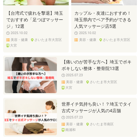
【台湾式で疲れを撃退】埼玉
カップル・友達におすすめ！
でおすすめ「足つぼマッサー
埼玉県内でペア予約ができる
ジ」12選
人気マッサージ店5選
2025.10.02
2025.10.02
美容・健康
さいたま市大宮区
美容・健康
さいたま市大宮区
大宮
【痛いのが苦手な方へ】埼玉でボキ
ボキしない整体・整骨院13選
2025.07.23
美容・健康
さいたま市大宮区
大宮
世界イチ気持ち良い！？埼玉でタイ
古式マッサージが人気の4店舗
2025.07.23
美容・健康
さいたま市南区
南浦和