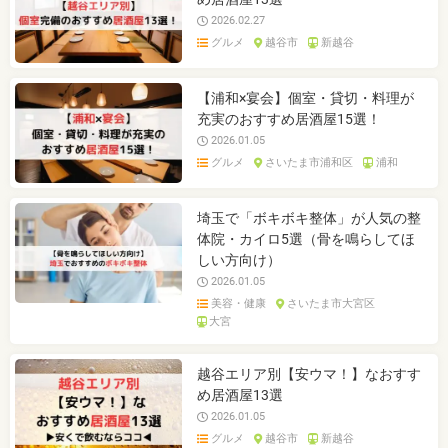
2026.02.27
グルメ
越谷市
新越谷
【浦和×宴会】個室・貸切・料理が
充実のおすすめ居酒屋15選！
2026.01.05
グルメ
さいたま市浦和区
浦和
埼玉で「ボキボキ整体」が人気の整
体院・カイロ5選（骨を鳴らしてほ
しい方向け）
2026.01.05
美容・健康
さいたま市大宮区
大宮
越谷エリア別【安ウマ！】なおすす
め居酒屋13選
2026.01.05
グルメ
越谷市
新越谷