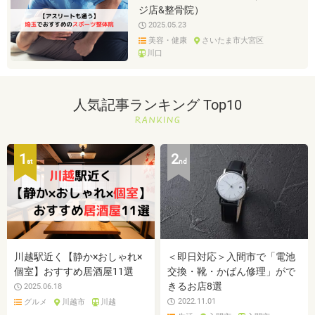
ジ店&整骨院）
2025.05.23
美容・健康
さいたま市大宮区
川口
人気記事ランキング Top10
1
2
st
nd
川越駅近く【静か×おしゃれ×
＜即日対応＞入間市で「電池
個室】おすすめ居酒屋11選
交換・靴・かばん修理」がで
きるお店8選
2025.06.18
2022.11.01
グルメ
川越市
川越