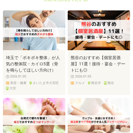
埼玉で「ボキボキ整体」が人
熊谷のおすすめ【個室居酒
気の整体院・カイロ5選（骨
屋】11選！接待・宴会・デー
を鳴らしてほしい方向け）
トにも◎
2026.01.05
2026.01.05
記事を探す
美容・健康
さいたま市大宮区
グルメ
熊谷市
熊谷
大宮