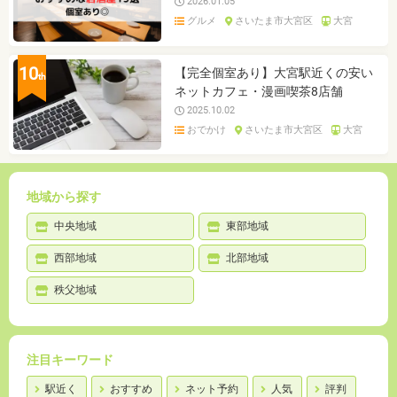
2026.01.05
グルメ
さいたま市大宮区
大宮
10
【完全個室あり】大宮駅近くの安い
th
ネットカフェ・漫画喫茶8店舗
2025.10.02
おでかけ
さいたま市大宮区
大宮
地域から探す
中央地域
東部地域
西部地域
北部地域
秩父地域
注目キーワード
駅近く
おすすめ
ネット予約
人気
評判