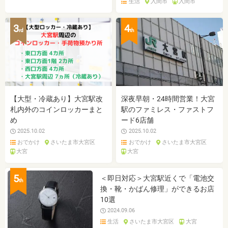
生活
入間市
入間市
3
4
rd
th
【大型・冷蔵あり】大宮駅改
深夜早朝・24時間営業！大宮
札内外のコインロッカーまと
駅のファミレス・ファストフ
め
ード6店舗
2025.10.02
2025.10.02
おでかけ
さいたま市大宮区
おでかけ
さいたま市大宮区
大宮
大宮
5
＜即日対応＞大宮駅近くで「電池交
th
換・靴・かばん修理」ができるお店
10選
2024.09.06
生活
さいたま市大宮区
大宮