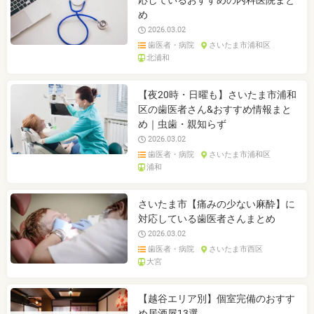
応しているおすすめの内科医院まと
め
2026.03.02
歯医者・病院
さいたま市浦和区
北浦和
【夜20時・日曜も】さいたま市浦和
区の歯医者さん&おすすめ情報まと
め｜虫歯・親知らず
2026.03.02
歯医者・病院
さいたま市浦和区
浦和
さいたま市【痛みの少ない麻酔】に
対応している歯医者さんまとめ
2026.03.02
歯医者・病院
さいたま市西区
大宮
【越谷エリア別】個室完備のおすす
め居酒屋13選