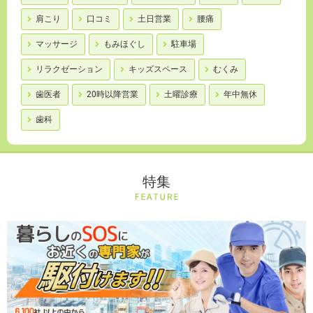
肩こり
口コミ
土日営業
腰痛
マッサージ
もみほぐし
駐車場
リラクゼーション
キッズスペース
むくみ
歯医者
20時以降営業
土曜診療
年中無休
歯科
特集