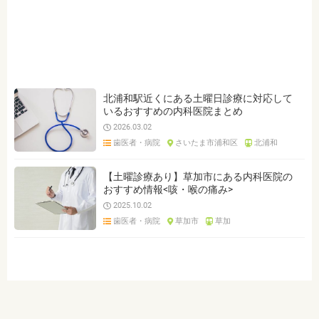
ジャンルを選ぶ
※複数選択可能です
歯科
小児歯科
内科
クリア
検索
北浦和駅近くにある土曜日診療に対応して
いるおすすめの内科医院まとめ
2026.03.02
歯医者・病院
さいたま市浦和区
北浦和
【土曜診療あり】草加市にある内科医院の
おすすめ情報<咳・喉の痛み>
2025.10.02
歯医者・病院
草加市
草加