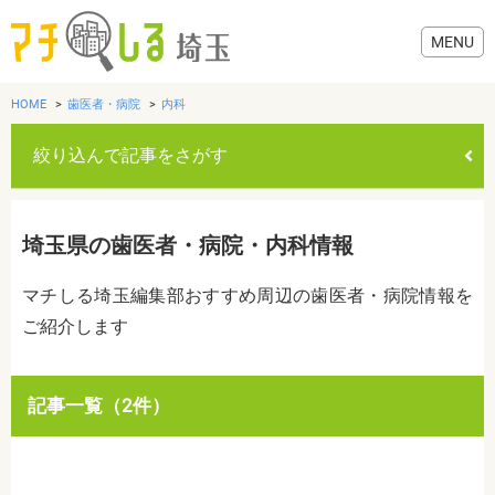
HOME
歯医者・病院
内科
絞り込んで記事をさがす
グルメ
埼玉県の歯医者・病院・内科情報
美容・健康
マチしる埼玉編集部おすすめ周辺の歯医者・病院情報を
ご紹介します
歯医者・病院
おでかけ
カテゴリを選ぶ
記事一覧（2件）
すべて
グルメ
美容・健康
歯医者・病院
おでかけ
生活
生活