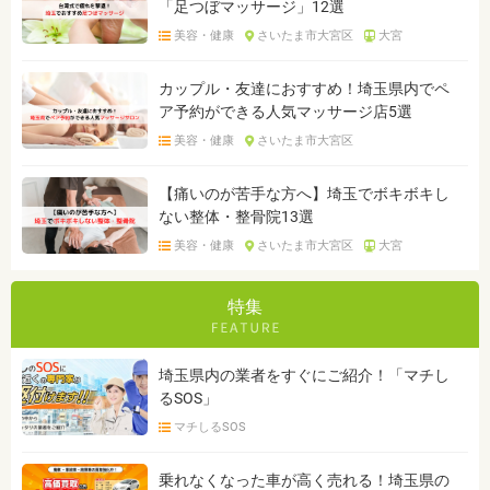
「足つぼマッサージ」12選
美容・健康
さいたま市大宮区
大宮
カップル・友達におすすめ！埼玉県内でペ
ア予約ができる人気マッサージ店5選
美容・健康
さいたま市大宮区
【痛いのが苦手な方へ】埼玉でボキボキし
ない整体・整骨院13選
美容・健康
さいたま市大宮区
大宮
特集
埼玉県内の業者をすぐにご紹介！「マチし
るSOS」
マチしるSOS
乗れなくなった車が高く売れる！埼玉県の