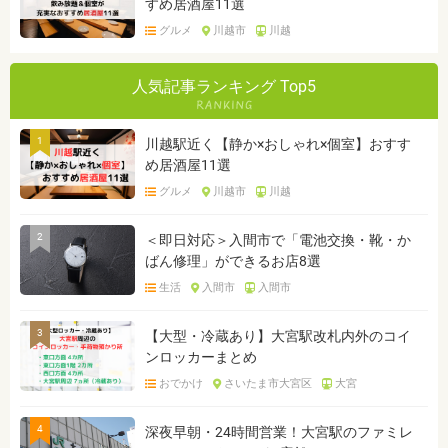
すめ居酒屋11選
グルメ
川越市
川越
人気記事ランキング Top5
1
川越駅近く【静か×おしゃれ×個室】おすす
め居酒屋11選
グルメ
川越市
川越
2
＜即日対応＞入間市で「電池交換・靴・か
ばん修理」ができるお店8選
生活
入間市
入間市
3
【大型・冷蔵あり】大宮駅改札内外のコイ
ンロッカーまとめ
おでかけ
さいたま市大宮区
大宮
4
深夜早朝・24時間営業！大宮駅のファミレ