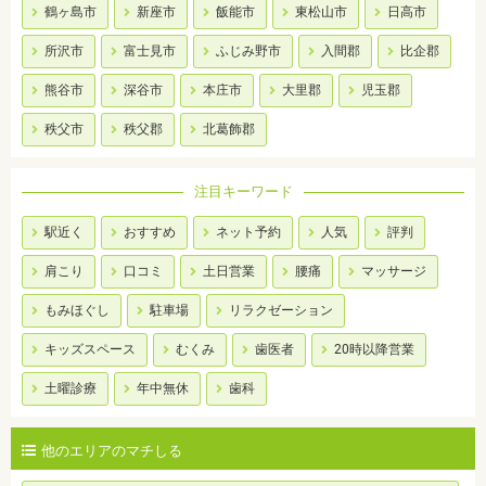
鶴ヶ島市
新座市
飯能市
東松山市
日高市
所沢市
富士見市
ふじみ野市
入間郡
比企郡
熊谷市
深谷市
本庄市
大里郡
児玉郡
秩父市
秩父郡
北葛飾郡
注目キーワード
駅近く
おすすめ
ネット予約
人気
評判
肩こり
口コミ
土日営業
腰痛
マッサージ
もみほぐし
駐車場
リラクゼーション
キッズスペース
むくみ
歯医者
20時以降営業
土曜診療
年中無休
歯科
他のエリアのマチしる