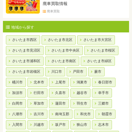
廃車買取情報
廃車買取
地域から探す
さいたま市西区
さいたま市北区
さいたま市大宮区
さいたま市見沼区
さいたま市中央区
さいたま市桜区
さいたま市浦和区
さいたま市南区
さいたま市緑区
さいたま市岩槻区
川口市
戸田市
蕨市
桶川市
北本市
上尾市
鴻巣市
春日部市
加須市
行田市
久喜市
越谷市
幸手市
白岡市
草加市
蓮田市
羽生市
三郷市
八潮市
吉川市
南埼玉郡
和光市
朝霞市
入間市
川越市
坂戸市
狭山市
志木市