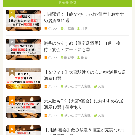
1
川越駅近く【静か×おしゃれ×個室】おすす
め居酒屋11選
グルメ
川越市
川越
2
熊谷のおすすめ【個室居酒屋】11選！接
待・宴会・デートにも◎
グルメ
熊谷市
熊谷
3
【安ウマ！】大宮駅近くの安い×大満足な居
酒屋13選
グルメ
さいたま市大宮区
大宮
4
大人数もOK【大宮×宴会】におすすめな居
酒屋13選｜個室あり
グルメ
さいたま市大宮区
大宮
5
【川越×宴会】飲み放題＆個室が充実なおす