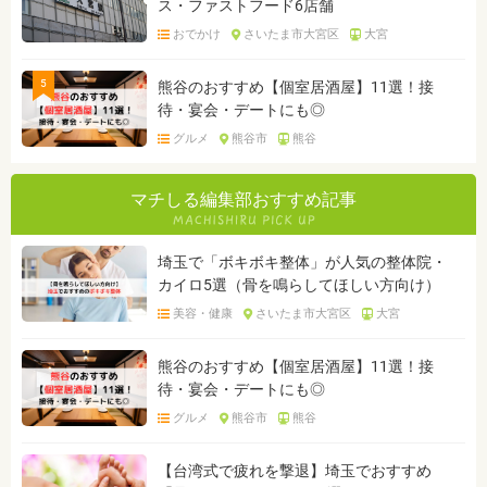
ス・ファストフード6店舗
おでかけ
さいたま市大宮区
大宮
5
熊谷のおすすめ【個室居酒屋】11選！接
待・宴会・デートにも◎
グルメ
熊谷市
熊谷
マチしる編集部おすすめ記事
埼玉で「ボキボキ整体」が人気の整体院・
カイロ5選（骨を鳴らしてほしい方向け）
美容・健康
さいたま市大宮区
大宮
熊谷のおすすめ【個室居酒屋】11選！接
待・宴会・デートにも◎
グルメ
熊谷市
熊谷
【台湾式で疲れを撃退】埼玉でおすすめ