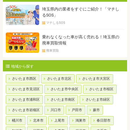
埼玉県内の業者をすぐにご紹介！「マチし
るSOS」
マチしるSOS
乗れなくなった車が高く売れる！埼玉県の
廃車買取情報
廃車買取
地域から探す
さいたま市西区
さいたま市北区
さいたま市大宮区
さいたま市見沼区
さいたま市中央区
さいたま市桜区
さいたま市浦和区
さいたま市南区
さいたま市緑区
さいたま市岩槻区
川口市
戸田市
蕨市
桶川市
北本市
上尾市
鴻巣市
春日部市