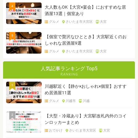
4
大人数もOK【大宮×宴会】におすすめな居
酒屋13選｜個室あり
グルメ
さいたま市大宮区
大宮
5
【個室で贅沢なひととき】大宮駅近くのお
しゃれな居酒屋9選
グルメ
さいたま市大宮区
大宮
人気記事ランキング Top5
1
川越駅近く【静か×おしゃれ×個室】おすす
め居酒屋11選
グルメ
川越市
川越
2
【大型・冷蔵あり】大宮駅改札内外のコイ
ンロッカーまとめ
おでかけ
さいたま市大宮区
大宮