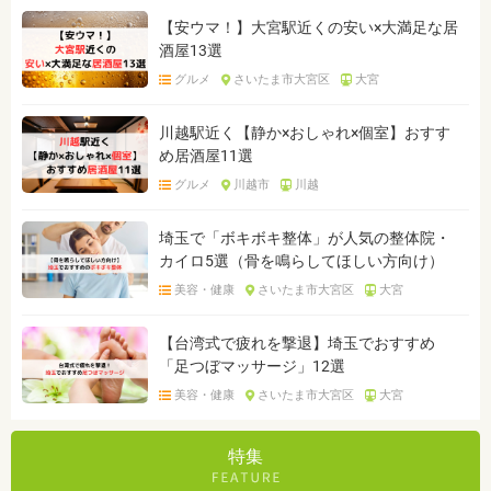
【安ウマ！】大宮駅近くの安い×大満足な居
酒屋13選
グルメ
さいたま市大宮区
大宮
川越駅近く【静か×おしゃれ×個室】おすす
め居酒屋11選
グルメ
川越市
川越
埼玉で「ボキボキ整体」が人気の整体院・
カイロ5選（骨を鳴らしてほしい方向け）
美容・健康
さいたま市大宮区
大宮
【台湾式で疲れを撃退】埼玉でおすすめ
「足つぼマッサージ」12選
美容・健康
さいたま市大宮区
大宮
特集