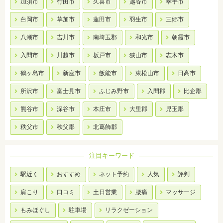
加須市
行田市
久喜市
越谷市
幸手市
白岡市
草加市
蓮田市
羽生市
三郷市
八潮市
吉川市
南埼玉郡
和光市
朝霞市
入間市
川越市
坂戸市
狭山市
志木市
鶴ヶ島市
新座市
飯能市
東松山市
日高市
所沢市
富士見市
ふじみ野市
入間郡
比企郡
熊谷市
深谷市
本庄市
大里郡
児玉郡
秩父市
秩父郡
北葛飾郡
注目キーワード
駅近く
おすすめ
ネット予約
人気
評判
肩こり
口コミ
土日営業
腰痛
マッサージ
もみほぐし
駐車場
リラクゼーション