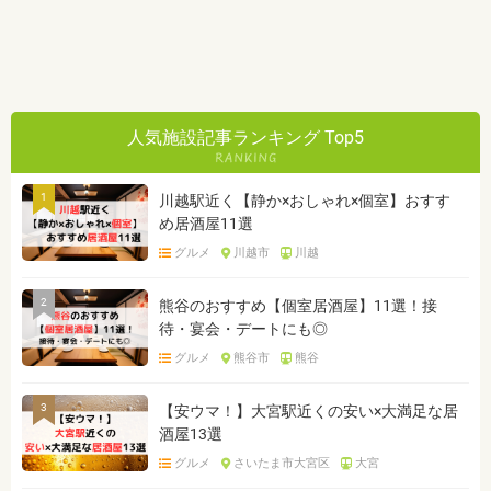
人気施設記事ランキング Top5
1
川越駅近く【静か×おしゃれ×個室】おすす
め居酒屋11選
グルメ
川越市
川越
2
熊谷のおすすめ【個室居酒屋】11選！接
待・宴会・デートにも◎
グルメ
熊谷市
熊谷
3
【安ウマ！】大宮駅近くの安い×大満足な居
酒屋13選
グルメ
さいたま市大宮区
大宮