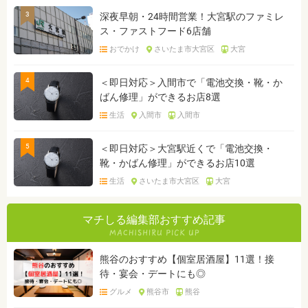
3
深夜早朝・24時間営業！大宮駅のファミレ
ス・ファストフード6店舗
おでかけ
さいたま市大宮区
大宮
4
＜即日対応＞入間市で「電池交換・靴・か
ばん修理」ができるお店8選
生活
入間市
入間市
5
＜即日対応＞大宮駅近くで「電池交換・
靴・かばん修理」ができるお店10選
生活
さいたま市大宮区
大宮
マチしる編集部おすすめ記事
熊谷のおすすめ【個室居酒屋】11選！接
待・宴会・デートにも◎
グルメ
熊谷市
熊谷