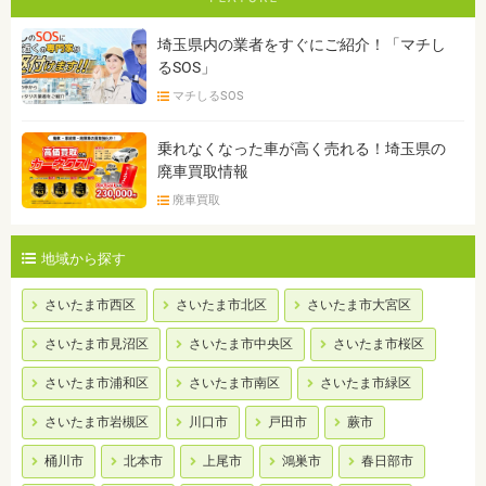
埼玉県内の業者をすぐにご紹介！「マチし
るSOS」
マチしるSOS
乗れなくなった車が高く売れる！埼玉県の
廃車買取情報
廃車買取
地域から探す
さいたま市西区
さいたま市北区
さいたま市大宮区
さいたま市見沼区
さいたま市中央区
さいたま市桜区
さいたま市浦和区
さいたま市南区
さいたま市緑区
さいたま市岩槻区
川口市
戸田市
蕨市
桶川市
北本市
上尾市
鴻巣市
春日部市