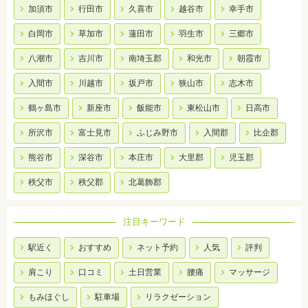
加須市
行田市
久喜市
越谷市
幸手市
白岡市
草加市
蓮田市
羽生市
三郷市
八潮市
吉川市
南埼玉郡
和光市
朝霞市
入間市
川越市
坂戸市
狭山市
志木市
鶴ヶ島市
新座市
飯能市
東松山市
日高市
所沢市
富士見市
ふじみ野市
入間郡
比企郡
熊谷市
深谷市
本庄市
大里郡
児玉郡
秩父市
秩父郡
北葛飾郡
注目キーワード
駅近く
おすすめ
ネット予約
人気
評判
肩こり
口コミ
土日営業
腰痛
マッサージ
もみほぐし
駐車場
リラクゼーション