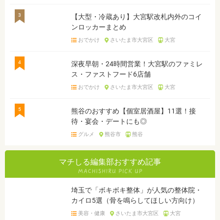
3
【大型・冷蔵あり】大宮駅改札内外のコイ
ンロッカーまとめ
おでかけ
さいたま市大宮区
大宮
4
深夜早朝・24時間営業！大宮駅のファミレ
ス・ファストフード6店舗
おでかけ
さいたま市大宮区
大宮
5
熊谷のおすすめ【個室居酒屋】11選！接
待・宴会・デートにも◎
グルメ
熊谷市
熊谷
マチしる編集部おすすめ記事
埼玉で「ボキボキ整体」が人気の整体院・
カイロ5選（骨を鳴らしてほしい方向け）
美容・健康
さいたま市大宮区
大宮