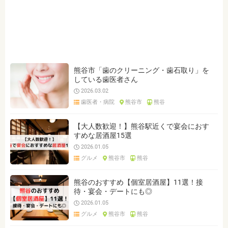
ジャンルを選ぶ
※複数選択可能です
クリア
検索
熊谷市「歯のクリーニング・歯石取り」を
している歯医者さん
2026.03.02
歯医者・病院
熊谷市
熊谷
【大人数歓迎！】熊谷駅近くで宴会におす
すめな居酒屋15選
2026.01.05
グルメ
熊谷市
熊谷
熊谷のおすすめ【個室居酒屋】11選！接
待・宴会・デートにも◎
2026.01.05
グルメ
熊谷市
熊谷