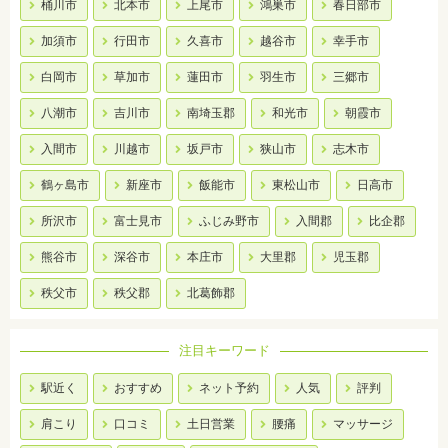
桶川市
北本市
上尾市
鴻巣市
春日部市
加須市
行田市
久喜市
越谷市
幸手市
白岡市
草加市
蓮田市
羽生市
三郷市
八潮市
吉川市
南埼玉郡
和光市
朝霞市
入間市
川越市
坂戸市
狭山市
志木市
鶴ヶ島市
新座市
飯能市
東松山市
日高市
所沢市
富士見市
ふじみ野市
入間郡
比企郡
熊谷市
深谷市
本庄市
大里郡
児玉郡
秩父市
秩父郡
北葛飾郡
注目キーワード
駅近く
おすすめ
ネット予約
人気
評判
肩こり
口コミ
土日営業
腰痛
マッサージ