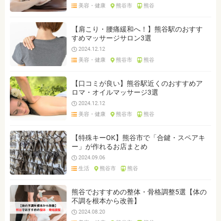
美容・健康
熊谷市
熊谷
【肩こり・腰痛緩和へ！】熊谷駅のおすす
すめマッサージサロン3選
2024.12.12
美容・健康
熊谷市
熊谷
【口コミが良い】熊谷駅近くのおすすめア
ロマ・オイルマッサージ3選
2024.12.12
美容・健康
熊谷市
熊谷
【特殊キーOK】熊谷市で「合鍵・スペアキ
ー」が作れるお店まとめ
2024.09.06
生活
熊谷市
熊谷
熊谷でおすすめの整体・骨格調整5選【体の
不調を根本から改善】
2024.08.20