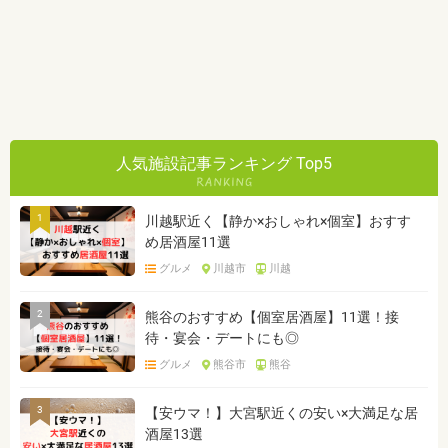
人気施設記事ランキング Top5
1
川越駅近く【静か×おしゃれ×個室】おすす
め居酒屋11選
グルメ
川越市
川越
2
熊谷のおすすめ【個室居酒屋】11選！接
待・宴会・デートにも◎
グルメ
熊谷市
熊谷
3
【安ウマ！】大宮駅近くの安い×大満足な居
酒屋13選