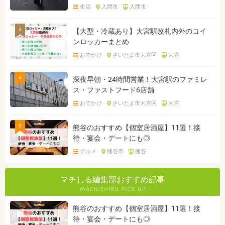
生活
入間市
入間市
3
【大型・冷蔵あり】大宮駅改札内外のコイ
ンロッカーまとめ
おでかけ
さいたま市大宮区
大宮
4
深夜早朝・24時間営業！大宮駅のファミレ
ス・ファストフード6店舗
おでかけ
さいたま市大宮区
大宮
5
熊谷のおすすめ【個室居酒屋】11選！接
待・宴会・デートにも◎
グルメ
熊谷市
熊谷
マチしる編集部おすすめ記事
熊谷のおすすめ【個室居酒屋】11選！接
待・宴会・デートにも◎