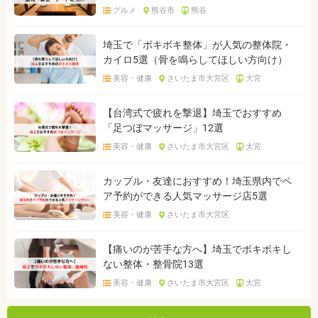
グルメ
熊谷市
熊谷
埼玉で「ボキボキ整体」が人気の整体院・
カイロ5選（骨を鳴らしてほしい方向け）
美容・健康
さいたま市大宮区
大宮
【台湾式で疲れを撃退】埼玉でおすすめ
「足つぼマッサージ」12選
美容・健康
さいたま市大宮区
大宮
カップル・友達におすすめ！埼玉県内でペ
ア予約ができる人気マッサージ店5選
美容・健康
さいたま市大宮区
【痛いのが苦手な方へ】埼玉でボキボキし
ない整体・整骨院13選
美容・健康
さいたま市大宮区
大宮