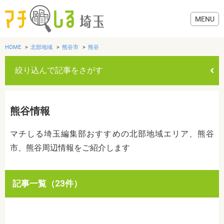
HOME
北部地域
熊谷市
熊谷
絞り込んで記事をさがす
グルメ
熊谷情報
美容・健康
マチしる埼玉編集部おすすめの北部地域エリア、熊谷
市、熊谷周辺情報をご紹介します
歯医者・病院
おでかけ
カテゴリを選ぶ
記事一覧（23件）
すべて
グルメ
美容・健康
歯医者・病院
おでかけ
生活
生活