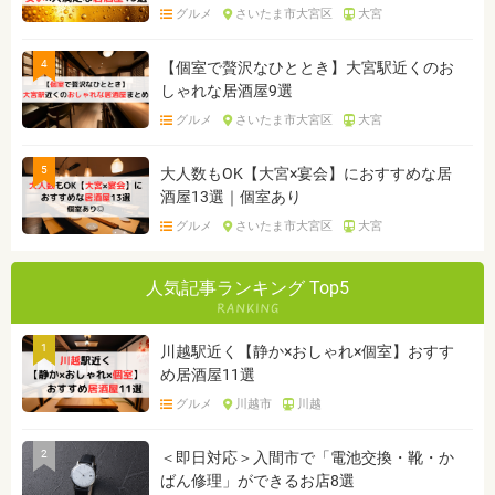
グルメ
さいたま市大宮区
大宮
4
【個室で贅沢なひととき】大宮駅近くのお
しゃれな居酒屋9選
グルメ
さいたま市大宮区
大宮
5
大人数もOK【大宮×宴会】におすすめな居
酒屋13選｜個室あり
グルメ
さいたま市大宮区
大宮
人気記事ランキング Top5
1
川越駅近く【静か×おしゃれ×個室】おすす
め居酒屋11選
グルメ
川越市
川越
2
＜即日対応＞入間市で「電池交換・靴・か
ばん修理」ができるお店8選