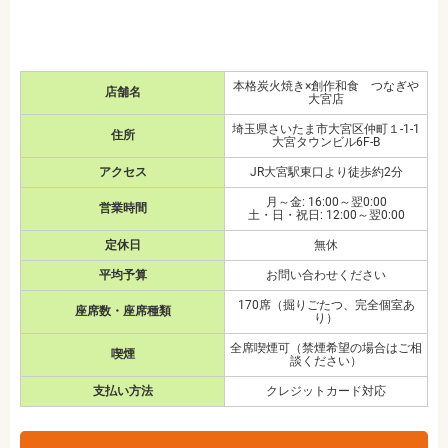
本格炭火焼き×創作和食 つなぎや
店舗名
大宮店
埼玉県さいたま市大宮区仲町１-1-1
住所
大宮タウンビル6F-B
アクセス
JR大宮駅東口より徒歩約2分
月～金: 16:00～翌0:00
営業時間
土・日・祝日: 12:00～翌0:00
定休日
無休
平均予算
お問い合わせください
170席（掘りごたつ、完全個室あ
座席数・座席種類
り）
全席喫煙可（禁煙希望の場合はご相
喫煙
談ください）
支払い方法
クレジットカード対応