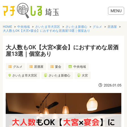
HOME
中央地域
さいたま市大宮区
さいたま新都心
グルメ
居酒屋
大人数もOK【大宮×宴会】におすすめな居酒屋13選｜個室あり
大人数もOK【大宮×宴会】におすすめな居酒
グルメ
屋13選｜個室あり
グルメ
居酒屋
宴会
中央地域
美容・健康
さいたま市大宮区
さいたま新都心
大宮
歯医者・病院
2026.01.05
おでかけ
生活