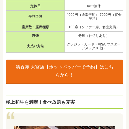
定休日
年中無休
4000円（通常平均） 7000円（宴会
平均予算
平均）
座席数・座席種類
100席（ソファー席、個室完備）
喫煙
分煙（仕切りあり）
クレジットカード（VISA, マスター,
支払い方法
アメックス 他）
清香苑 大宮店【ホットペッパーで予約】はこち
らから！
極上和牛を満喫！食べ放題も充実