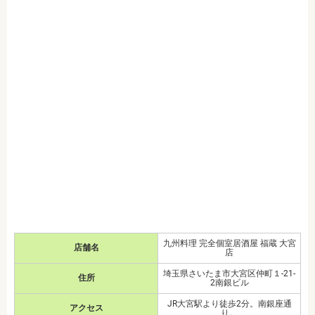
九州料理 完全個室居酒屋 福蔵 大宮
店舗名
店
埼玉県さいたま市大宮区仲町１-21-
住所
2南銀ビル
JR大宮駅より徒歩2分。南銀座通
アクセス
り。