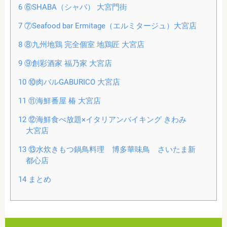
6
⑥SHABA（シャバ） 大宮門街
7
⑦Seafood bar Ermitage（エルミタージュ）大宮店
8
⑧九州地鶏 完全個室 地鶏匠 大宮店
9
⑨創彩酒家 福乃家 大宮店
10
⑩肉バルGABURICO 大宮店
11
⑪海鮮番屋 椿 大宮店
12
⑫海鮮食べ放題×イタリアンバイキング きわみ
大宮店
13
⑬水炊きもつ鍋鳥料理 博多華味鳥 さいたま新
都心店
14
まとめ