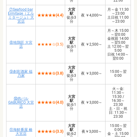
分
22:00
⑦Seafood bar
大宮
月～金 11:30
Ermitage（エル
駅
～23:00
★★★★★(4.4)
夜 ￥4,000〜
ミタージュ）大
徒歩3
土日祝 11:00
宮店
分
～23:00
月～木 15:00
～翌0:00
大宮
金祝前 14:00
⑧地鶏匠 大宮
駅
～翌5:00
★★★★☆(3.5)
夜 ￥2,500～
店
徒歩1
土 12:00～翌
分
5:00
日祝 14:00～
翌0:00
大宮
⑨創彩酒家 福
駅
15:00～翌
★★★★☆(3.8)
夜 ￥3,000～
乃家
徒歩3
0:00
分
火～金:
11:30～
大宮
15:30 /
⑩肉バル
駅
16:30～
GABURICO 大宮
★★★★☆(4.0)
夜 ￥3,000～
徒歩1
23:30
店
分
土・日・祝
日: 11:30～
23:30
大宮
15:00～翌
⑪海鮮番屋 椿
駅
0:00
★★★★☆(3.3)
夜￥3,000～
大宮店
徒歩2
金・土 15:00