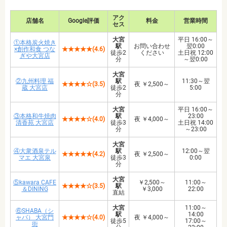
アク
店舗名
Google評価
料金
営業時間
セス
大宮
平日 16:00～
①本格炭火焼き
駅
お問い合わせ
翌0:00
×創作和食 つな
★★★★★(4.6)
徒歩2
ください
土日祝 12:00
ぎや大宮店
分
～翌0:00
大宮
②九州料理 福
駅
11:30～翌
★★★★☆(3.5)
夜 ￥2,500～
蔵 大宮店
徒歩2
5:00
分
大宮
平日 16:00～
③本格和牛焼肉
駅
23:00
★★★★☆(4.0)
夜 ￥4,000～
清香苑 大宮店
徒歩3
土日祝 14:00
分
～23:00
大宮
④大衆酒泉テル
駅
12:00～翌
★★★★★(4.2)
夜 ￥2,500～
マエ 大宮泉
徒歩3
0:00
分
大宮
⑤kawara CAFE
￥2,500～
11:00～
★★★★☆(3.5)
駅
＆DINING
￥3,000
22:00
直結
大宮
11:00～
⑥SHABA（シ
駅
14:00
ャバ） 大宮門
★★★★☆(4.0)
夜 ￥4,000～
徒歩5
17:00～
街