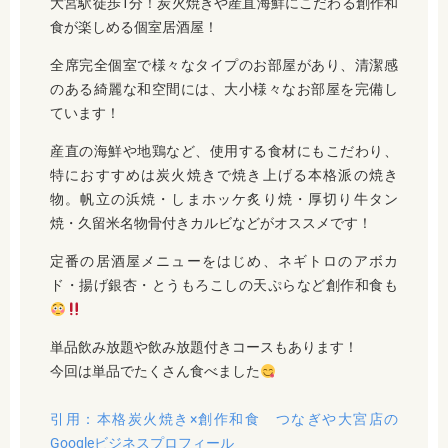
大宮駅徒歩1分！炭火焼きや産直海鮮にこだわる創作和
食が楽しめる個室居酒屋！
全席完全個室で様々なタイプのお部屋があり、清潔感
のある綺麗な和空間には、大小様々なお部屋を完備し
ています！
産直の海鮮や地鶏など、使用する食材にもこだわり、
特におすすめは炭火焼きで焼き上げる本格派の焼き
物。帆立の浜焼・しまホッケ炙り焼・厚切り牛タン
焼・久留米名物骨付きカルビなどがオススメです！
定番の居酒屋メニューをはじめ、ネギトロのアボカ
ド・揚げ銀杏・とうもろこしの天ぷらなど創作和食も
単品飲み放題や飲み放題付きコースもあります！
今回は単品でたくさん食べました
引用：本格炭火焼き×創作和食 つなぎや大宮店の
Googleビジネスプロフィール