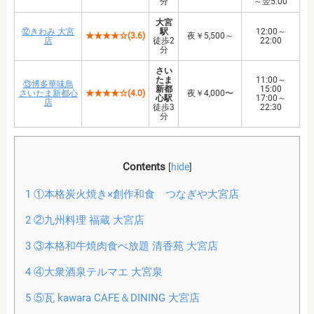
分
～翌5:00
大宮
⑫きわみ 大宮
駅
12:00～
★★★★☆(3.6)
夜￥5,500～
店
徒歩2
22:00
分
さい
たま
11:00～
⑬博多華味鳥
新都
15:00
さいたま新都心
★★★★☆(4.0)
夜￥4,000〜
心駅
17:00～
店
徒歩3
22:30
分
Contents
[
hide
]
1
①本格炭火焼き×創作和食 つなぎや大宮店
2
②九州料理 福蔵 大宮店
3
③本格和牛焼肉食べ放題 清香苑 大宮店
4
④大衆酒泉テルマエ 大宮泉
5
⑤瓦 kawara CAFE＆DINING 大宮店