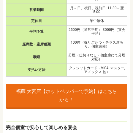
月～日、祝日、祝前日: 11:30～翌
営業時間
5:00
定休日
年中無休
2500円（通常平均） 3000円（宴会
平均予算
平均）
100席（掘りごたつ・テラス席あ
座席数・座席種類
り、個室完備）
分煙（仕切りなし・個室席にて分煙
喫煙
対応）
クレジットカード（VISA, マスター,
支払い方法
アメックス 他）
福蔵 大宮店【ホットペッパーで予約】はこちら
から！
完全個室で安心して楽しめる宴会