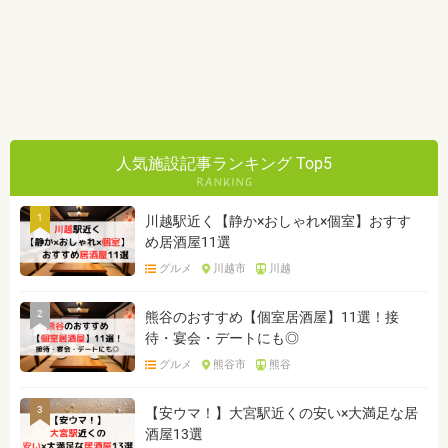
人気施設記事ランキング Top5
1
川越駅近く【静か×おしゃれ×個室】おすす
め居酒屋11選
グルメ
川越市
川越
2
熊谷のおすすめ【個室居酒屋】11選！接
待・宴会・デートにも◎
グルメ
熊谷市
熊谷
3
【安ウマ！】大宮駅近くの安い×大満足な居
酒屋13選