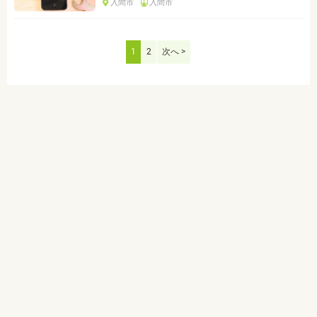
入間市
入間市
1
2
次へ >