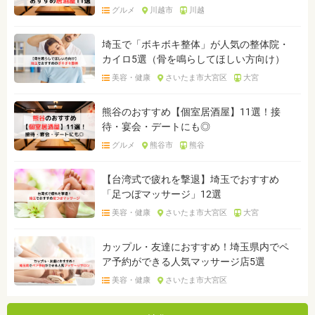
グルメ
川越市
川越
埼玉で「ボキボキ整体」が人気の整体院・
カイロ5選（骨を鳴らしてほしい方向け）
美容・健康
さいたま市大宮区
大宮
熊谷のおすすめ【個室居酒屋】11選！接
待・宴会・デートにも◎
グルメ
熊谷市
熊谷
【台湾式で疲れを撃退】埼玉でおすすめ
「足つぼマッサージ」12選
美容・健康
さいたま市大宮区
大宮
カップル・友達におすすめ！埼玉県内でペ
ア予約ができる人気マッサージ店5選
美容・健康
さいたま市大宮区