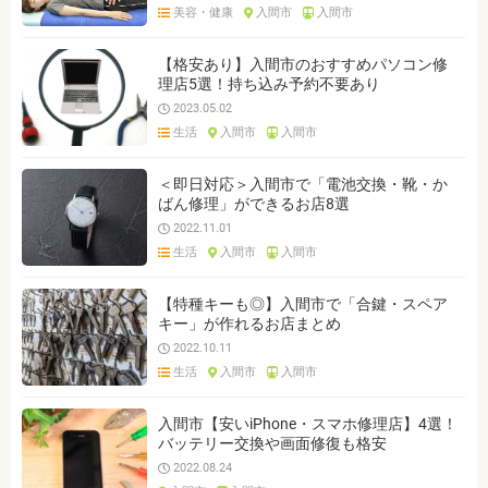
美容・健康
入間市
入間市
【格安あり】入間市のおすすめパソコン修
理店5選！持ち込み予約不要あり
2023.05.02
生活
入間市
入間市
＜即日対応＞入間市で「電池交換・靴・か
ばん修理」ができるお店8選
2022.11.01
生活
入間市
入間市
【特種キーも◎】入間市で「合鍵・スペア
キー」が作れるお店まとめ
2022.10.11
生活
入間市
入間市
入間市【安いiPhone・スマホ修理店】4選！
バッテリー交換や画面修復も格安
2022.08.24