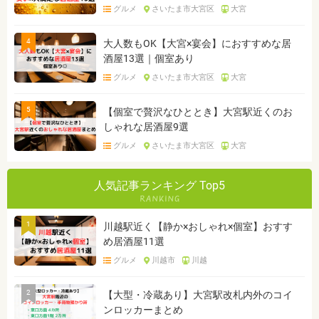
グルメ
さいたま市大宮区
大宮
4
大人数もOK【大宮×宴会】におすすめな居
酒屋13選｜個室あり
グルメ
さいたま市大宮区
大宮
5
【個室で贅沢なひととき】大宮駅近くのお
しゃれな居酒屋9選
グルメ
さいたま市大宮区
大宮
人気記事ランキング Top5
1
川越駅近く【静か×おしゃれ×個室】おすす
め居酒屋11選
グルメ
川越市
川越
2
【大型・冷蔵あり】大宮駅改札内外のコイ
ンロッカーまとめ