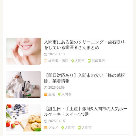
ジャンルを選ぶ
※複数選択可能です
クリア
検索
入間市にある歯のクリーニング・歯石取り
をしている歯医者さんまとめ
2026.01.13
歯医者・病院
入間市
武蔵藤沢
【即日対応あり】入間市の安い「蜂の巣駆
除」業者情報
2025.06.06
生活
入間市
【誕生日・手土産】飯能&入間市の人気ホー
ルケーキ・スイーツ3選
2025.01.15
グルメ
入間市
入間市