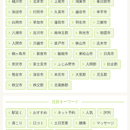
桶川市
北本市
上尾市
鴻巣市
春日部市
加須市
行田市
久喜市
越谷市
幸手市
白岡市
草加市
蓮田市
羽生市
三郷市
八潮市
吉川市
南埼玉郡
和光市
朝霞市
入間市
川越市
坂戸市
狭山市
志木市
鶴ヶ島市
新座市
飯能市
東松山市
日高市
所沢市
富士見市
ふじみ野市
入間郡
比企郡
熊谷市
深谷市
本庄市
大里郡
児玉郡
秩父市
秩父郡
北葛飾郡
注目キーワード
駅近く
おすすめ
ネット予約
人気
評判
肩こり
口コミ
土日営業
腰痛
マッサージ