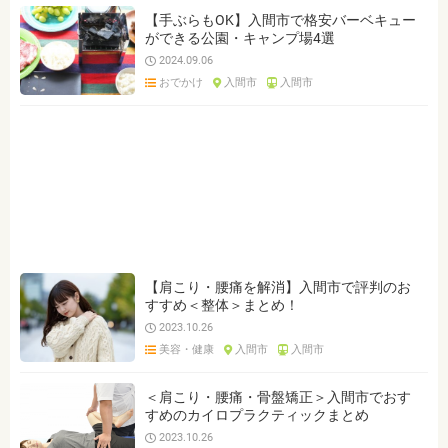
【手ぶらもOK】入間市で格安バーベキュー
ができる公園・キャンプ場4選
2024.09.06
おでかけ
入間市
入間市
【肩こり・腰痛を解消】入間市で評判のお
すすめ＜整体＞まとめ！
2023.10.26
美容・健康
入間市
入間市
＜肩こり・腰痛・骨盤矯正＞入間市でおす
すめのカイロプラクティックまとめ
2023.10.26