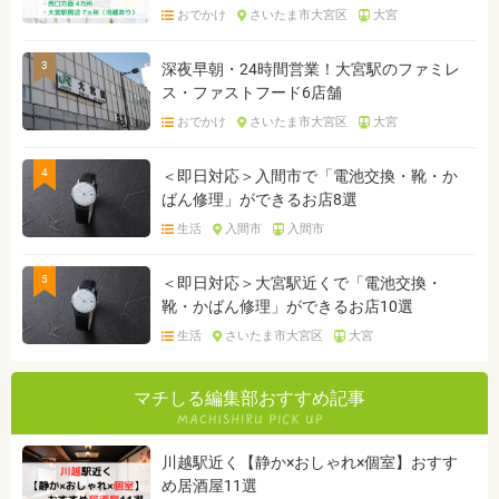
おでかけ
さいたま市大宮区
大宮
3
深夜早朝・24時間営業！大宮駅のファミレ
ス・ファストフード6店舗
おでかけ
さいたま市大宮区
大宮
4
＜即日対応＞入間市で「電池交換・靴・か
ばん修理」ができるお店8選
生活
入間市
入間市
5
＜即日対応＞大宮駅近くで「電池交換・
靴・かばん修理」ができるお店10選
生活
さいたま市大宮区
大宮
マチしる編集部おすすめ記事
川越駅近く【静か×おしゃれ×個室】おすす
め居酒屋11選