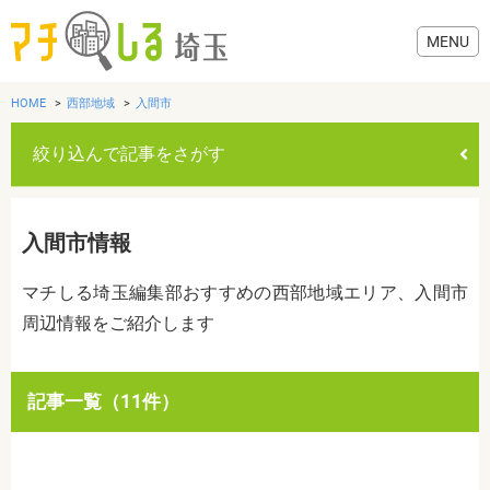
HOME
西部地域
入間市
絞り込んで記事をさがす
グルメ
入間市情報
美容・健康
マチしる埼玉編集部おすすめの西部地域エリア、入間市
周辺情報をご紹介します
歯医者・病院
おでかけ
カテゴリを選ぶ
記事一覧（11件）
すべて
グルメ
美容・健康
歯医者・病院
おでかけ
生活
生活