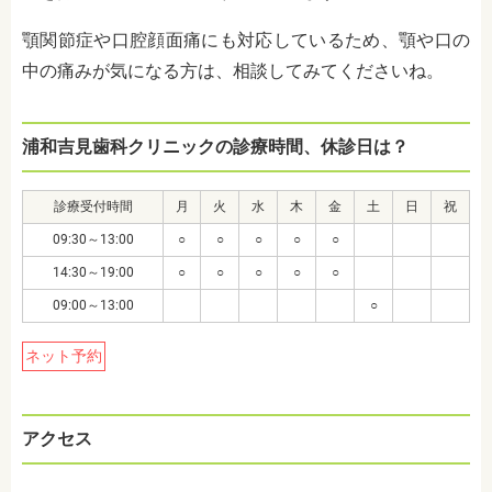
顎関節症や口腔顔面痛にも対応しているため、顎や口の
中の痛みが気になる方は、相談してみてくださいね。
浦和吉見歯科クリニックの診療時間、休診日は？
診療受付時間
月
火
水
木
金
土
日
祝
09:30～13:00
○
○
○
○
○
14:30～19:00
○
○
○
○
○
09:00～13:00
○
ネット予約
アクセス