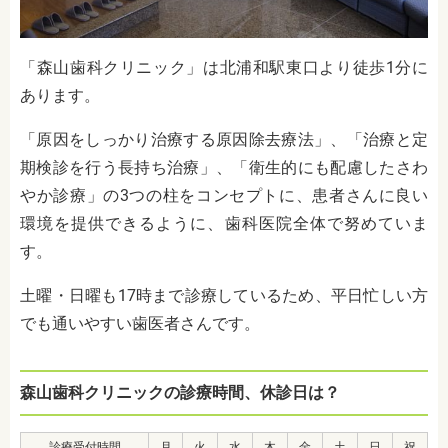
「森山歯科クリニック」は北浦和駅東口より徒歩1分に
あります。
「原因をしっかり治療する原因除去療法」、「治療と定
期検診を行う長持ち治療」、「衛生的にも配慮したさわ
やか診療」の3つの柱をコンセプトに、患者さんに良い
環境を提供できるように、歯科医院全体で努めていま
す。
土曜・日曜も17時まで診療しているため、平日忙しい方
でも通いやすい歯医者さんです。
森山歯科クリニックの診療時間、休診日は？
診療受付時間
月
火
水
木
金
土
日
祝