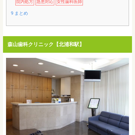
院内処方
急患対応
女性歯科医師
9
まとめ
森山歯科クリニック【北浦和駅】