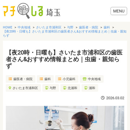
HOME
中央地域
さいたま市浦和区
与野
歯医者・病院
歯科
【夜20時・日曜も】さいたま市浦和区の歯医者さん&おすすめ情報まとめ｜虫歯・親知
らず
【夜20時・日曜も】さいたま市浦和区の歯医
グルメ
者さん&おすすめ情報まとめ｜虫歯・親知ら
ず
美容・健康
歯医者・病院
歯科
小児歯科
中央地域
歯医者・病院
さいたま市浦和区
与野
北浦和
浦和
2026.03.02
おでかけ
生活