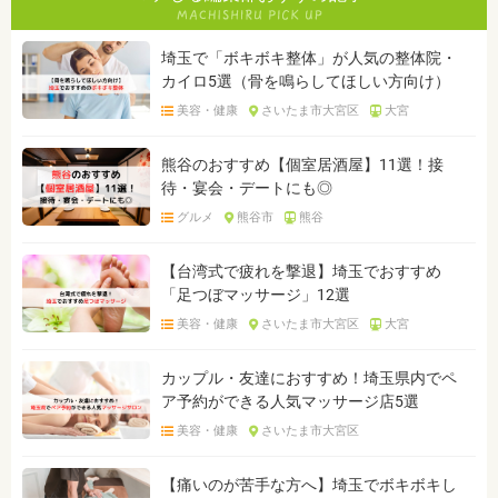
埼玉で「ボキボキ整体」が人気の整体院・
カイロ5選（骨を鳴らしてほしい方向け）
美容・健康
さいたま市大宮区
大宮
熊谷のおすすめ【個室居酒屋】11選！接
待・宴会・デートにも◎
グルメ
熊谷市
熊谷
【台湾式で疲れを撃退】埼玉でおすすめ
「足つぼマッサージ」12選
美容・健康
さいたま市大宮区
大宮
カップル・友達におすすめ！埼玉県内でペ
ア予約ができる人気マッサージ店5選
美容・健康
さいたま市大宮区
【痛いのが苦手な方へ】埼玉でボキボキし