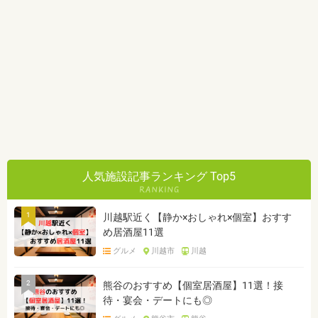
人気施設記事ランキング Top5
1
川越駅近く【静か×おしゃれ×個室】おすす
め居酒屋11選
グルメ
川越市
川越
2
熊谷のおすすめ【個室居酒屋】11選！接
待・宴会・デートにも◎