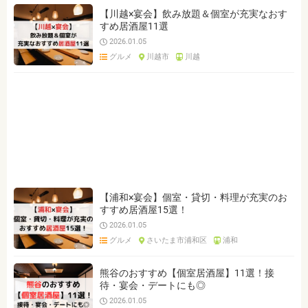
【川越×宴会】飲み放題＆個室が充実なおす
すめ居酒屋11選
2026.01.05
グルメ
川越市
川越
【浦和×宴会】個室・貸切・料理が充実のお
すすめ居酒屋15選！
2026.01.05
グルメ
さいたま市浦和区
浦和
熊谷のおすすめ【個室居酒屋】11選！接
待・宴会・デートにも◎
2026.01.05