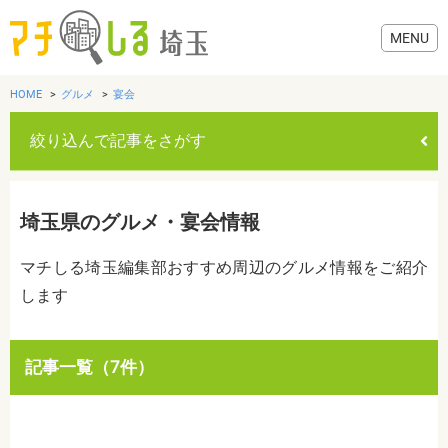
HOME
グルメ
宴会
絞り込んで記事をさがす
グルメ
埼玉県のグルメ・宴会情報
美容・健康
マチしる埼玉編集部おすすめ周辺のグルメ情報をご紹介
します
歯医者・病院
おでかけ
カテゴリを選ぶ
記事一覧（7件）
すべて
グルメ
美容・健康
歯医者・病院
おでかけ
生活
生活