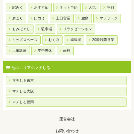
駅近く
おすすめ
ネット予約
人気
評判
肩こり
口コミ
土日営業
腰痛
マッサージ
もみほぐし
駐車場
リラクゼーション
キッズスペース
むくみ
歯医者
20時以降営業
土曜診療
年中無休
歯科
他のエリアのマチしる
マチしる東京
マチしる大阪
マチしる福岡
運営会社
お問い合わせ