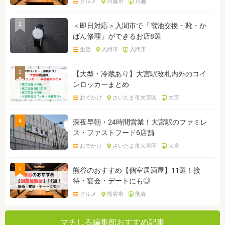
グルメ
川越市
川越
2
＜即日対応＞入間市で「電池交換・靴・か
ばん修理」ができるお店8選
生活
入間市
入間市
3
【大型・冷蔵あり】大宮駅改札内外のコイ
ンロッカーまとめ
おでかけ
さいたま市大宮区
大宮
4
深夜早朝・24時間営業！大宮駅のファミレ
ス・ファストフード6店舗
おでかけ
さいたま市大宮区
大宮
5
熊谷のおすすめ【個室居酒屋】11選！接
待・宴会・デートにも◎
グルメ
熊谷市
熊谷
マチしる編集部おすすめ記事