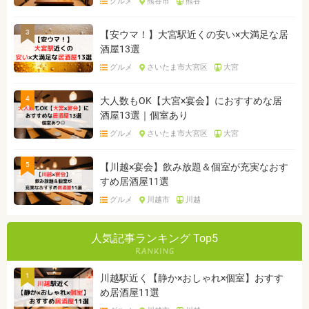
グルメ
熊谷市
熊谷
3
【安ウマ！】大宮駅近くの安い×大満足な居
酒屋13選
グルメ
さいたま市大宮区
大宮
4
大人数もOK【大宮×宴会】におすすめな居
酒屋13選｜個室あり
グルメ
さいたま市大宮区
大宮
5
【川越×宴会】飲み放題＆個室が充実なおす
すめ居酒屋11選
グルメ
川越市
川越
人気記事ランキング Top5
1
川越駅近く【静か×おしゃれ×個室】おすす
め居酒屋11選