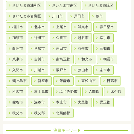
さいたま市浦和区
さいたま市南区
さいたま市緑区
さいたま市岩槻区
川口市
戸田市
蕨市
桶川市
北本市
上尾市
鴻巣市
春日部市
加須市
行田市
久喜市
越谷市
幸手市
白岡市
草加市
蓮田市
羽生市
三郷市
八潮市
吉川市
南埼玉郡
和光市
朝霞市
入間市
川越市
坂戸市
狭山市
志木市
鶴ヶ島市
新座市
飯能市
東松山市
日高市
所沢市
富士見市
ふじみ野市
入間郡
比企郡
熊谷市
深谷市
本庄市
大里郡
児玉郡
秩父市
秩父郡
北葛飾郡
注目キーワード