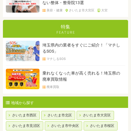
ない整体・整骨院13選
美容・健康
さいたま市大宮区
大宮
特集
埼玉県内の業者をすぐにご紹介！「マチし
るSOS」
マチしるSOS
乗れなくなった車が高く売れる！埼玉県の
廃車買取情報
廃車買取
地域から探す
さいたま市西区
さいたま市北区
さいたま市大宮区
さいたま市見沼区
さいたま市中央区
さいたま市桜区