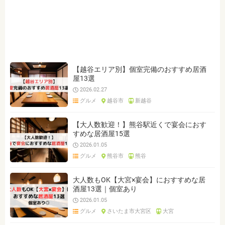
ジャンルを選ぶ
※複数選択可能です
和食
スイーツ
テイクアウト
洋食
焼肉・ステーキ
鍋
居酒屋
ダイニングバー
宴会
接待・会食
デート
女子会
リーズナブル
【越谷エリア別】個室完備のおすすめ居酒
屋13選
個室
2026.02.27
グルメ
越谷市
新越谷
クリア
検索
【大人数歓迎！】熊谷駅近くで宴会におす
すめな居酒屋15選
2026.01.05
グルメ
熊谷市
熊谷
大人数もOK【大宮×宴会】におすすめな居
酒屋13選｜個室あり
2026.01.05
グルメ
さいたま市大宮区
大宮