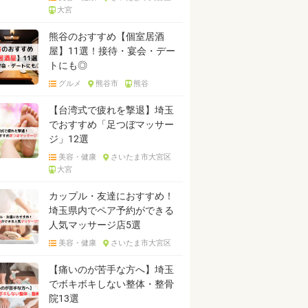
大宮
熊谷のおすすめ【個室居酒
屋】11選！接待・宴会・デー
トにも◎
グルメ
熊谷市
熊谷
【台湾式で疲れを撃退】埼玉
でおすすめ「足つぼマッサー
ジ」12選
美容・健康
さいたま市大宮区
大宮
カップル・友達におすすめ！
埼玉県内でペア予約ができる
人気マッサージ店5選
美容・健康
さいたま市大宮区
【痛いのが苦手な方へ】埼玉
でボキボキしない整体・整骨
院13選