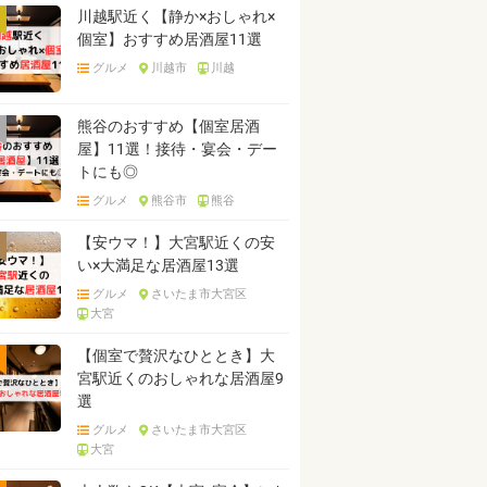
川越駅近く【静か×おしゃれ×
個室】おすすめ居酒屋11選
グルメ
川越市
川越
熊谷のおすすめ【個室居酒
屋】11選！接待・宴会・デー
トにも◎
グルメ
熊谷市
熊谷
【安ウマ！】大宮駅近くの安
い×大満足な居酒屋13選
グルメ
さいたま市大宮区
大宮
【個室で贅沢なひととき】大
宮駅近くのおしゃれな居酒屋9
選
グルメ
さいたま市大宮区
大宮