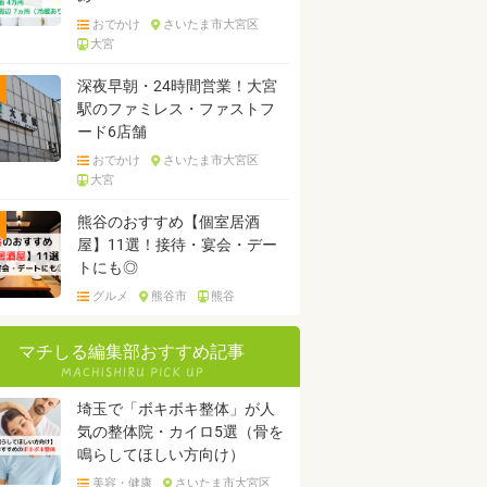
おでかけ
さいたま市大宮区
大宮
深夜早朝・24時間営業！大宮
駅のファミレス・ファストフ
ード6店舗
おでかけ
さいたま市大宮区
大宮
熊谷のおすすめ【個室居酒
屋】11選！接待・宴会・デー
トにも◎
グルメ
熊谷市
熊谷
マチしる編集部おすすめ記事
埼玉で「ボキボキ整体」が人
気の整体院・カイロ5選（骨を
鳴らしてほしい方向け）
美容・健康
さいたま市大宮区