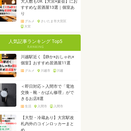
大人数もOK【大宮×宴会】にお
すすめな居酒屋13選｜個室あ
り
グルメ
さいたま市大宮区
大宮
人気記事ランキング Top5
川越駅近く【静か×おしゃれ×
個室】おすすめ居酒屋11選
グルメ
川越市
川越
＜即日対応＞入間市で「電池
交換・靴・かばん修理」がで
きるお店8選
生活
入間市
入間市
【大型・冷蔵あり】大宮駅改
札内外のコインロッカーまと
め