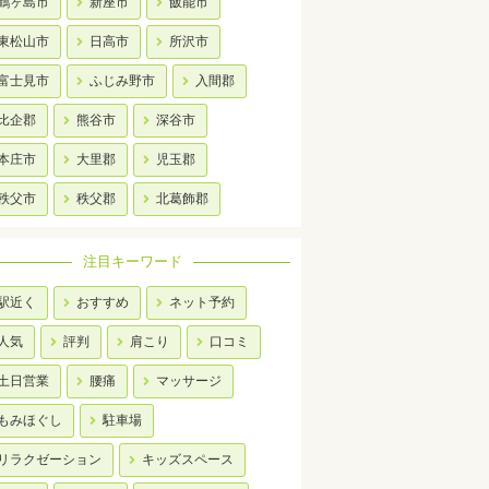
鶴ヶ島市
新座市
飯能市
東松山市
日高市
所沢市
富士見市
ふじみ野市
入間郡
比企郡
熊谷市
深谷市
本庄市
大里郡
児玉郡
秩父市
秩父郡
北葛飾郡
注目キーワード
駅近く
おすすめ
ネット予約
人気
評判
肩こり
口コミ
土日営業
腰痛
マッサージ
もみほぐし
駐車場
リラクゼーション
キッズスペース