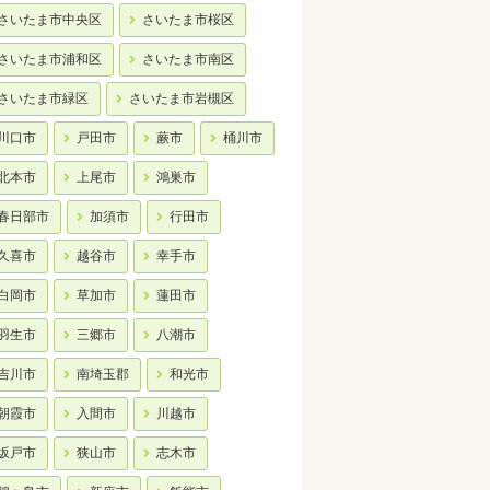
さいたま市中央区
さいたま市桜区
さいたま市浦和区
さいたま市南区
さいたま市緑区
さいたま市岩槻区
川口市
戸田市
蕨市
桶川市
北本市
上尾市
鴻巣市
春日部市
加須市
行田市
久喜市
越谷市
幸手市
白岡市
草加市
蓮田市
羽生市
三郷市
八潮市
吉川市
南埼玉郡
和光市
朝霞市
入間市
川越市
坂戸市
狭山市
志木市