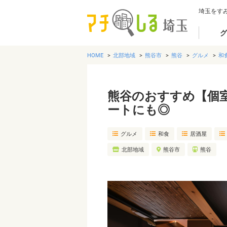
埼玉をす
グ
HOME
北部地域
熊谷市
熊谷
グルメ
和
熊谷のおすすめ【個室
ートにも◎
グルメ
和食
居酒屋
北部地域
熊谷市
熊谷