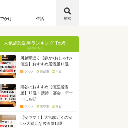
でかけ
生活
検索
人気施設記事ランキング Top5
川越駅近く【静か×おしゃれ×
個室】おすすめ居酒屋11選
グルメ
川越市
川越
熊谷のおすすめ【個室居酒
屋】11選！接待・宴会・デー
トにも◎
グルメ
熊谷市
熊谷
【安ウマ！】大宮駅近くの安
い×大満足な居酒屋13選