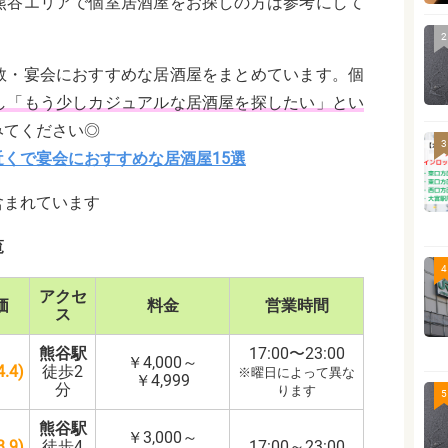
熊谷エリアで個室居酒屋をお探しの方は参考にして
2
数・宴会におすすめな居酒屋をまとめています。個
し「もう少しカジュアルな居酒屋を探したい」とい
みてください◎
3
くで宴会におすすめな居酒屋15選
含まれています
覧
4
アクセ
価
料金
営業時間
ス
熊谷駅
17:00〜23:00
￥4,000～
.4)
徒歩2
※曜日によって異な
￥4,999
分
ります
5
熊谷駅
￥3,000～
.9)
徒歩4
17:00～23:00