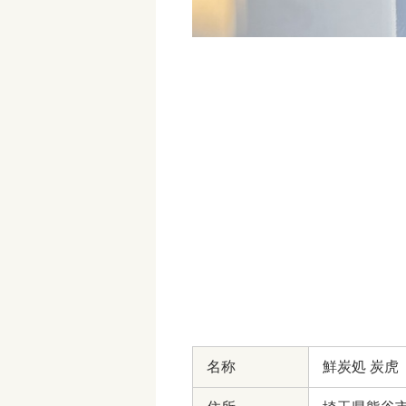
名称
鮮炭処 炭虎