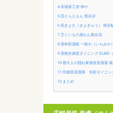
4
④酒菜工房 禅や
5
⑤とらえもん 熊谷店
6
⑥きよ久（きよきゅう） 熊谷
7
⑦くいもの屋わん熊谷店
8
⑧和彩酒処 一味や（いちみや
9
⑨熊谷個室ダイニング ELMO
10
⑩大人の隠れ家個室居酒屋 蔵之
11
⑪個室居酒屋 旬彩ダイニン
12
まとめ