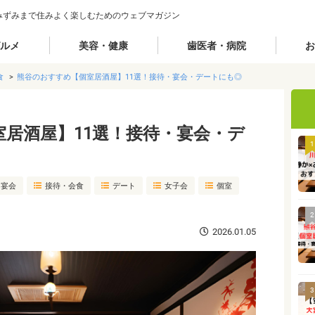
みずみまで住みよく楽しむためのウェブマガジン
ルメ
美容・健康
歯医者・病院
お
食
熊谷のおすすめ【個室居酒屋】11選！接待・宴会・デートにも◎
居酒屋】11選！接待・宴会・デ
1
宴会
接待・会食
デート
女子会
個室
2
2026.01.05
3