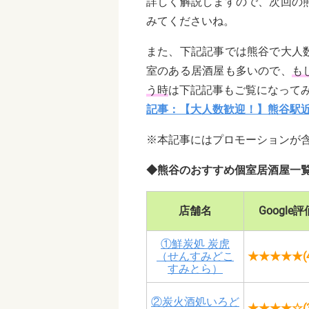
詳しく解説しますので、次回の
みてくださいね。
また、下記記事では熊谷で大人
室のある居酒屋も多いので、
も
う時
は下記記事もご覧になって
記事：【大人数歓迎！】熊谷駅近
※本記事にはプロモーションが
◆熊谷のおすすめ個室居酒屋一
店舗名
Google評
①鮮炭処 炭虎
（せんすみどこ
★★★★★(4
すみとら）
②炭火酒処いろど
★★★★☆(3