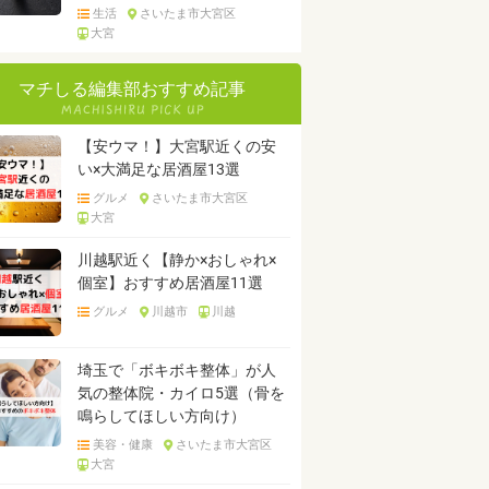
生活
さいたま市大宮区
大宮
マチしる編集部おすすめ記事
【安ウマ！】大宮駅近くの安
い×大満足な居酒屋13選
グルメ
さいたま市大宮区
大宮
川越駅近く【静か×おしゃれ×
個室】おすすめ居酒屋11選
グルメ
川越市
川越
埼玉で「ボキボキ整体」が人
気の整体院・カイロ5選（骨を
鳴らしてほしい方向け）
美容・健康
さいたま市大宮区
大宮