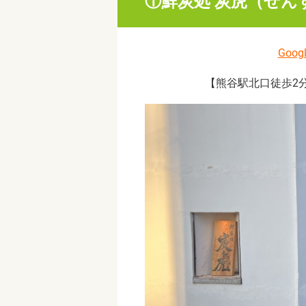
①鮮炭処 炭虎（せん
Goo
【熊谷駅北口徒歩2