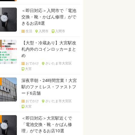
＜即日対応＞入間市で「電池
交換・靴・かばん修理」がで
きるお店8選
生活
入間市
入間市
【大型・冷蔵あり】大宮駅改
札内外のコインロッカーまと
め
おでかけ
さいたま市大宮区
大宮
深夜早朝・24時間営業！大宮
駅のファミレス・ファストフ
ード6店舗
おでかけ
さいたま市大宮区
大宮
＜即日対応＞大宮駅近くで
「電池交換・靴・かばん修
理」ができるお店10選