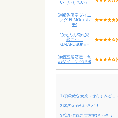
★★★★☆(4
や（いちみや）
⑨熊谷個室ダイニ
ング ELMO(エル
★★★★★(4
モ)
⑩大人の隠れ家
蔵之介－
★★★★☆(4
KURANOSUKE－
⑪個室居酒屋 旬
★★★★☆(4
彩ダイニング浪漫
1
①鮮炭処 炭虎（せんすみどこ 
2
②炭火酒処いろどり
3
③創作酒房 吉左右(きっそう)