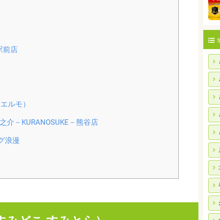
駅前店
）
（エルモ）
介－KURANOSUKE－熊谷店
グ浪漫