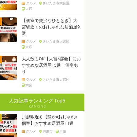
グルメ
さいたま市大宮区
大宮
【個室で贅沢なひととき】大
宮駅近くのおしゃれな居酒屋9
選
グルメ
さいたま市大宮区
大宮
大人数もOK【大宮×宴会】にお
すすめな居酒屋13選｜個室あ
り
グルメ
さいたま市大宮区
大宮
人気記事ランキング Top5
川越駅近く【静か×おしゃれ×
個室】おすすめ居酒屋11選
グルメ
川越市
川越