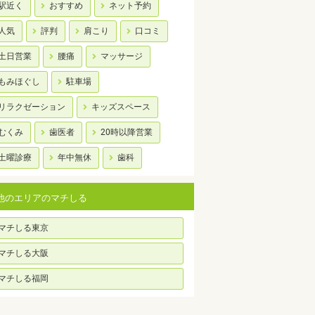
駅近く
おすすめ
ネット予約
人気
評判
肩こり
口コミ
土日営業
腰痛
マッサージ
もみほぐし
駐車場
リラクゼーション
キッズスペース
むくみ
歯医者
20時以降営業
土曜診療
年中無休
歯科
他のエリアのマチしる
マチしる東京
マチしる大阪
マチしる福岡