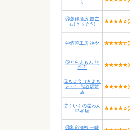
り
③創作酒房 吉左
★★★★☆(3
右(きっそう)
④酒菜工房 禅や
★★★★☆(3
⑤とらえもん 熊
★★★★★(4
谷店
⑥きよ久（きよき
ゅう） 熊谷駅前
★★★★★(4
店
⑦くいもの屋わん
★★★★☆(3
熊谷店
⑧和彩酒処 一味