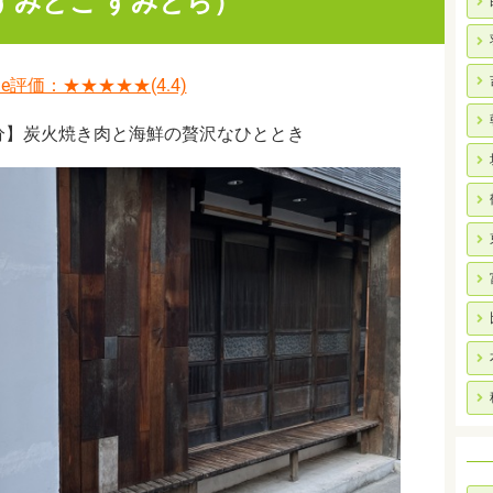
すみどこ すみとら）
gle評価：★★★★★(4.4)
分】炭火焼き肉と海鮮の贅沢なひととき