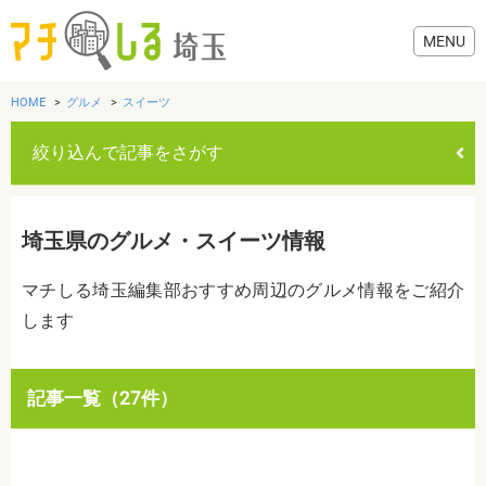
HOME
グルメ
スイーツ
絞り込んで記事をさがす
グルメ
埼玉県のグルメ・スイーツ情報
美容・健康
マチしる埼玉編集部おすすめ周辺のグルメ情報をご紹介
します
歯医者・病院
おでかけ
カテゴリを選ぶ
記事一覧（27件）
すべて
グルメ
美容・健康
歯医者・病院
おでかけ
生活
生活