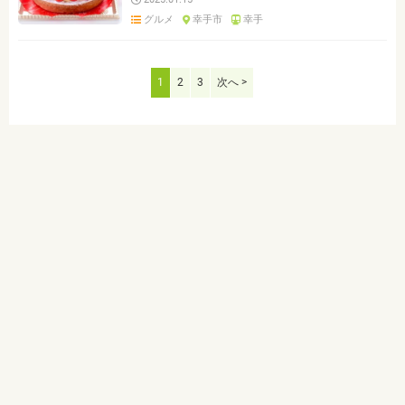
グルメ
幸手市
幸手
1
2
3
次へ >