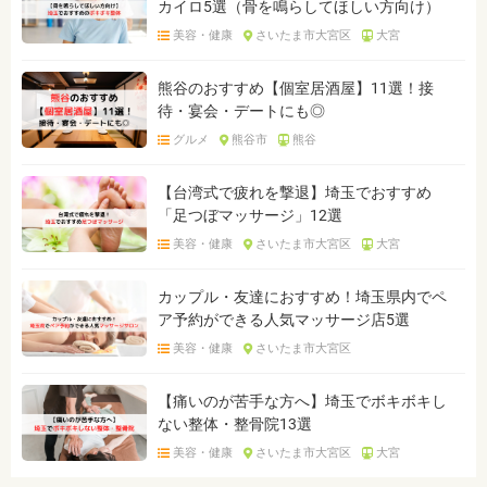
カイロ5選（骨を鳴らしてほしい方向け）
美容・健康
さいたま市大宮区
大宮
熊谷のおすすめ【個室居酒屋】11選！接
待・宴会・デートにも◎
グルメ
熊谷市
熊谷
【台湾式で疲れを撃退】埼玉でおすすめ
「足つぼマッサージ」12選
美容・健康
さいたま市大宮区
大宮
カップル・友達におすすめ！埼玉県内でペ
ア予約ができる人気マッサージ店5選
美容・健康
さいたま市大宮区
【痛いのが苦手な方へ】埼玉でボキボキし
ない整体・整骨院13選
美容・健康
さいたま市大宮区
大宮