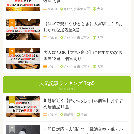
酒屋13選
グルメ
さいたま市大宮区
大宮
4
【個室で贅沢なひととき】大宮駅近くのお
しゃれな居酒屋9選
グルメ
さいたま市大宮区
大宮
5
大人数もOK【大宮×宴会】におすすめな居
酒屋13選｜個室あり
グルメ
さいたま市大宮区
大宮
人気記事ランキング Top5
1
川越駅近く【静か×おしゃれ×個室】おすす
め居酒屋11選
グルメ
川越市
川越
2
＜即日対応＞入間市で「電池交換・靴・か