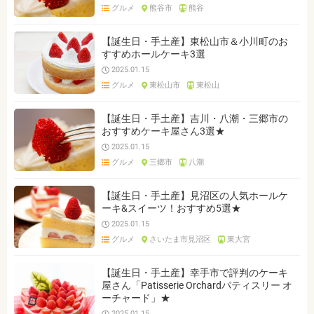
グルメ
熊谷市
熊谷
【誕生日・手土産】東松山市＆小川町のお
すすめホールケーキ3選
2025.01.15
グルメ
東松山市
東松山
【誕生日・手土産】吉川・八潮・三郷市の
おすすめケーキ屋さん3選★
2025.01.15
グルメ
三郷市
八潮
【誕生日・手土産】見沼区の人気ホールケ
ーキ&スイーツ！おすすめ5選★
2025.01.15
グルメ
さいたま市見沼区
東大宮
【誕生日・手土産】幸手市で評判のケーキ
屋さん「Patisserie Orchardパティスリー オ
ーチャード」★
2025.01.15