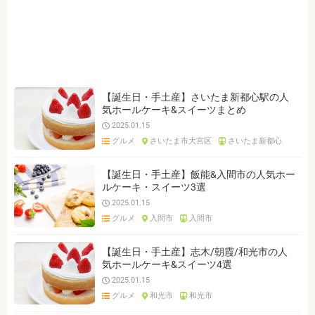
ジャンルを選ぶ
※複数選択可能です
和食
スイーツ
テイクアウト
洋食
焼肉・ステーキ
鍋
居酒屋
ダイニングバー
宴会
接待・会食
デート
女子会
リーズナブル
【誕生日・手土産】さいたま新都心駅の人
気ホールケーキ&スイーツまとめ
個室
2025.01.15
グルメ
さいたま市大宮区
さいたま新都心
クリア
検索
【誕生日・手土産】飯能&入間市の人気ホー
ルケーキ・スイーツ3選
2025.01.15
グルメ
入間市
入間市
【誕生日・手土産】志木/朝霞/和光市の人
気ホールケーキ&スイーツ4選
2025.01.15
グルメ
和光市
和光市