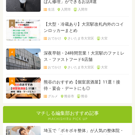
ばん修理」ができるお店8選
生活
入間市
入間市
3
【大型・冷蔵あり】大宮駅改札内外のコイ
ンロッカーまとめ
おでかけ
さいたま市大宮区
大宮
4
深夜早朝・24時間営業！大宮駅のファミレ
ス・ファストフード6店舗
おでかけ
さいたま市大宮区
大宮
5
熊谷のおすすめ【個室居酒屋】11選！接
待・宴会・デートにも◎
グルメ
熊谷市
熊谷
マチしる編集部おすすめ記事
埼玉で「ボキボキ整体」が人気の整体院・