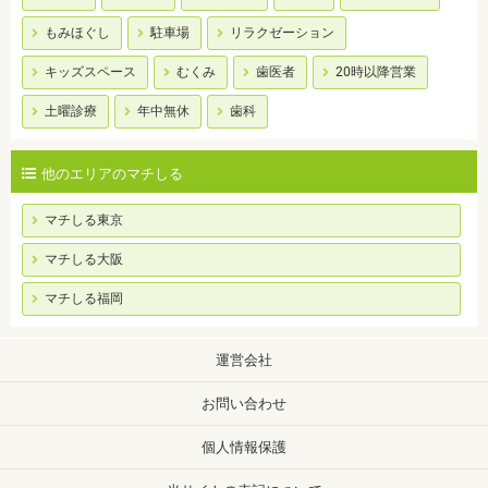
もみほぐし
駐車場
リラクゼーション
キッズスペース
むくみ
歯医者
20時以降営業
土曜診療
年中無休
歯科
他のエリアのマチしる
マチしる東京
マチしる大阪
マチしる福岡
運営会社
お問い合わせ
個人情報保護