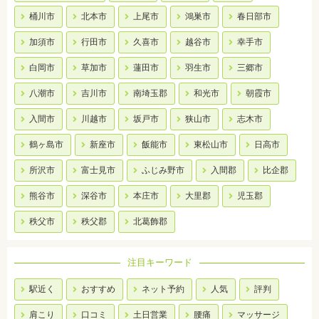
桶川市
北本市
上尾市
鴻巣市
春日部市
加須市
行田市
久喜市
越谷市
幸手市
白岡市
草加市
蓮田市
羽生市
三郷市
八潮市
吉川市
南埼玉郡
和光市
朝霞市
入間市
川越市
坂戸市
狭山市
志木市
鶴ヶ島市
新座市
飯能市
東松山市
日高市
所沢市
富士見市
ふじみ野市
入間郡
比企郡
熊谷市
深谷市
本庄市
大里郡
児玉郡
秩父市
秩父郡
北葛飾郡
注目キーワード
駅近く
おすすめ
ネット予約
人気
評判
肩こり
口コミ
土日営業
腰痛
マッサージ