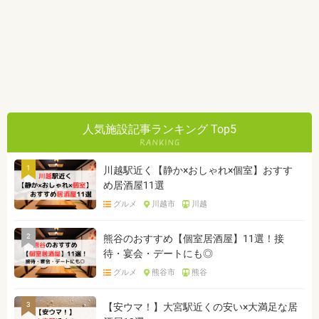
人気施設記事ランキング Top5
1
川越駅近く【静か×おしゃれ×個室】おすす
め居酒屋11選
グルメ
川越市
川越
2
熊谷のおすすめ【個室居酒屋】11選！接
待・宴会・デートにも◎
グルメ
熊谷市
熊谷
3
【安ウマ！】大宮駅近くの安い×大満足な居