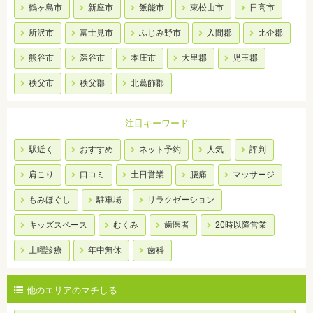
鶴ヶ島市
新座市
飯能市
東松山市
日高市
所沢市
富士見市
ふじみ野市
入間郡
比企郡
熊谷市
深谷市
本庄市
大里郡
児玉郡
秩父市
秩父郡
北葛飾郡
注目キーワード
駅近く
おすすめ
ネット予約
人気
評判
肩こり
口コミ
土日営業
腰痛
マッサージ
もみほぐし
駐車場
リラクゼーション
キッズスペース
むくみ
歯医者
20時以降営業
土曜診療
年中無休
歯科
他のエリアのマチしる