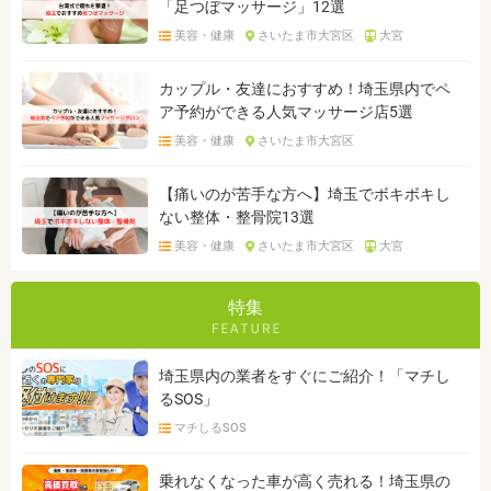
「足つぼマッサージ」12選
美容・健康
さいたま市大宮区
大宮
カップル・友達におすすめ！埼玉県内でペ
ア予約ができる人気マッサージ店5選
美容・健康
さいたま市大宮区
【痛いのが苦手な方へ】埼玉でボキボキし
ない整体・整骨院13選
美容・健康
さいたま市大宮区
大宮
特集
埼玉県内の業者をすぐにご紹介！「マチし
るSOS」
マチしるSOS
乗れなくなった車が高く売れる！埼玉県の