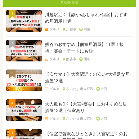
1
川越駅近く【静か×おしゃれ×個室】おすす
め居酒屋11選
グルメ
川越市
川越
2
熊谷のおすすめ【個室居酒屋】11選！接
待・宴会・デートにも◎
グルメ
熊谷市
熊谷
3
【安ウマ！】大宮駅近くの安い×大満足な居
酒屋13選
グルメ
さいたま市大宮区
大宮
4
大人数もOK【大宮×宴会】におすすめな居
酒屋13選｜個室あり
グルメ
さいたま市大宮区
大宮
5
【個室で贅沢なひととき】大宮駅近くのお