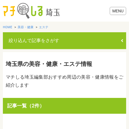
HOME
美容・健康
エステ
絞り込んで記事をさがす
グルメ
埼玉県の美容・健康・エステ情報
美容・健康
マチしる埼玉編集部おすすめ周辺の美容・健康情報をご
紹介します
歯医者・病院
おでかけ
カテゴリを選ぶ
記事一覧（2件）
すべて
グルメ
美容・健康
歯医者・病院
おでかけ
生活
生活