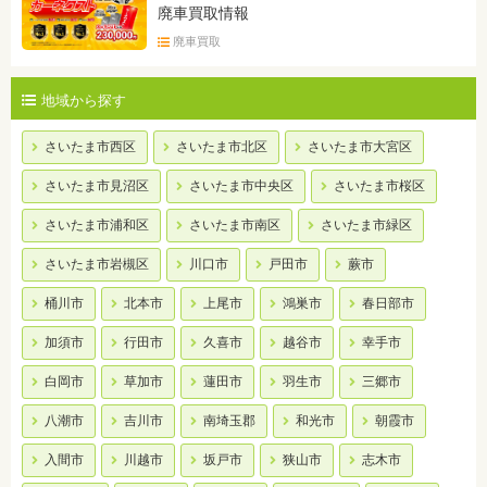
廃車買取情報
廃車買取
地域から探す
さいたま市西区
さいたま市北区
さいたま市大宮区
さいたま市見沼区
さいたま市中央区
さいたま市桜区
さいたま市浦和区
さいたま市南区
さいたま市緑区
さいたま市岩槻区
川口市
戸田市
蕨市
桶川市
北本市
上尾市
鴻巣市
春日部市
加須市
行田市
久喜市
越谷市
幸手市
白岡市
草加市
蓮田市
羽生市
三郷市
八潮市
吉川市
南埼玉郡
和光市
朝霞市
入間市
川越市
坂戸市
狭山市
志木市