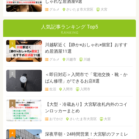
しゃれな居酒屋9選
グルメ
さいたま市大宮区
大宮
人気記事ランキング Top5
1
川越駅近く【静か×おしゃれ×個室】おすす
め居酒屋11選
グルメ
川越市
川越
2
＜即日対応＞入間市で「電池交換・靴・か
ばん修理」ができるお店8選
生活
入間市
入間市
3
【大型・冷蔵あり】大宮駅改札内外のコイ
ンロッカーまとめ
おでかけ
さいたま市大宮区
大宮
4
深夜早朝・24時間営業！大宮駅のファミレ