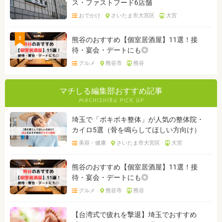
ス・ファストフード6店舗
おでかけ
さいたま市大宮区
大宮
5
熊谷のおすすめ【個室居酒屋】11選！接
待・宴会・デートにも◎
グルメ
熊谷市
熊谷
マチしる編集部おすすめ記事
埼玉で「ボキボキ整体」が人気の整体院・
カイロ5選（骨を鳴らしてほしい方向け）
美容・健康
さいたま市大宮区
大宮
熊谷のおすすめ【個室居酒屋】11選！接
待・宴会・デートにも◎
グルメ
熊谷市
熊谷
【台湾式で疲れを撃退】埼玉でおすすめ