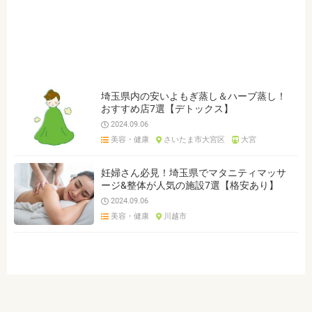
ジャンルを選ぶ
※複数選択可能です
トレーニングジム
小顔矯正
マッサージ
オイルマッサージ
リラクゼーション
足裏・フットマッサージ
ヘッドマッサージ
エステ
埼玉県内の安いよもぎ蒸し＆ハーブ蒸し！
おすすめ店7選【デトックス】
カイロプラクティック
整体・接骨院
鍼灸院
2024.09.06
美容・健康
さいたま市大宮区
大宮
クリア
検索
妊婦さん必見！埼玉県でマタニティマッサ
ージ&整体が人気の施設7選【格安あり】
2024.09.06
美容・健康
川越市