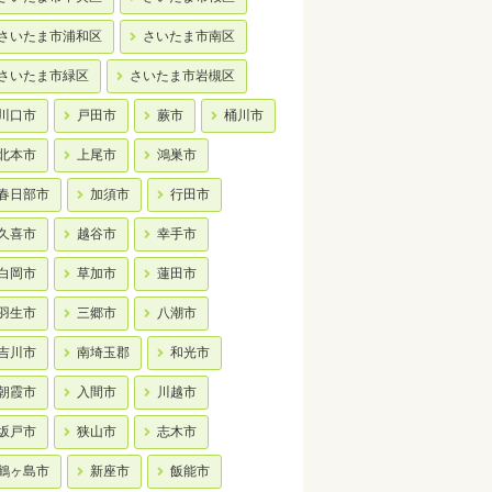
さいたま市浦和区
さいたま市南区
さいたま市緑区
さいたま市岩槻区
川口市
戸田市
蕨市
桶川市
北本市
上尾市
鴻巣市
春日部市
加須市
行田市
久喜市
越谷市
幸手市
白岡市
草加市
蓮田市
羽生市
三郷市
八潮市
吉川市
南埼玉郡
和光市
朝霞市
入間市
川越市
坂戸市
狭山市
志木市
鶴ヶ島市
新座市
飯能市