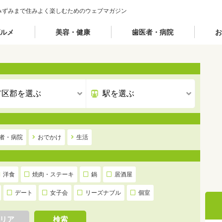
みずみまで住みよく楽しむためのウェブマガジン
ルメ
美容・健康
歯医者・病院
お
者・病院
おでかけ
生活
洋食
焼肉・ステーキ
鍋
居酒屋
デート
女子会
リーズナブル
個室
リア
検索