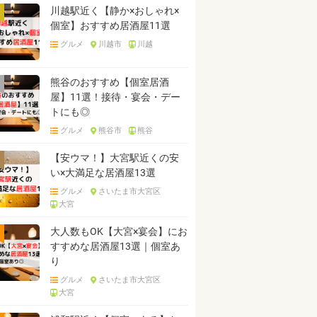
川越駅近く【静か×おしゃれ×
個室】おすすめ居酒屋11選
グルメ
川越市
川越
熊谷のおすすめ【個室居酒
屋】11選！接待・宴会・デー
トにも◎
グルメ
熊谷市
熊谷
【安ウマ！】大宮駅近くの安
い×大満足な居酒屋13選
グルメ
さいたま市大宮区
大宮
大人数もOK【大宮×宴会】にお
すすめな居酒屋13選｜個室あ
り
グルメ
さいたま市大宮区
大宮