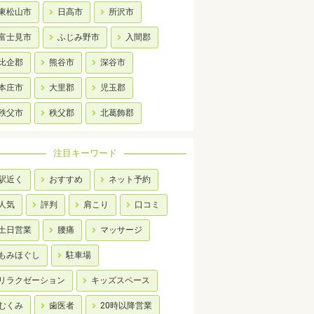
東松山市
日高市
所沢市
富士見市
ふじみ野市
入間郡
比企郡
熊谷市
深谷市
本庄市
大里郡
児玉郡
秩父市
秩父郡
北葛飾郡
注目キーワード
駅近く
おすすめ
ネット予約
人気
評判
肩こり
口コミ
土日営業
腰痛
マッサージ
もみほぐし
駐車場
リラクゼーション
キッズスペース
むくみ
歯医者
20時以降営業