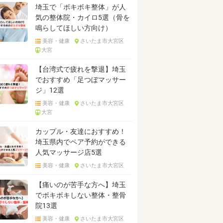
埼玉で「ボキボキ整体」が人
気の整体院・カイロ5選（骨を
鳴らしてほしい方向け）
美容・健康
さいたま市大宮区
大宮
【台湾式で疲れを撃退】埼玉
でおすすめ「足つぼマッサー
ジ」12選
美容・健康
さいたま市大宮区
大宮
カップル・友達におすすめ！
埼玉県内でペア予約ができる
人気マッサージ店5選
美容・健康
さいたま市大宮区
【痛いのが苦手な方へ】埼玉
でボキボキしない整体・整骨
院13選
美容・健康
さいたま市大宮区