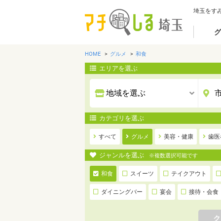
埼玉をす
グ
HOME
グルメ
和食
エリアを選ぶ
カテゴリを選ぶ
すべて
グルメ
美容・健康
歯医
ジャンルを選ぶ
※複数選択可能です
和食
スイーツ
テイクアウト
ダイニングバー
宴会
接待・会食
ク