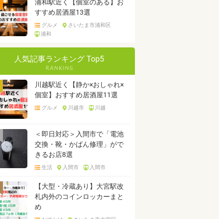
浦和駅近く【個室のある】お
すすめ居酒屋13選
グルメ
さいたま市浦和区
浦和
人気記事ランキング Top5
川越駅近く【静か×おしゃれ×
個室】おすすめ居酒屋11選
グルメ
川越市
川越
＜即日対応＞入間市で「電池
交換・靴・かばん修理」がで
きるお店8選
生活
入間市
入間市
【大型・冷蔵あり】大宮駅改
札内外のコインロッカーまと
め