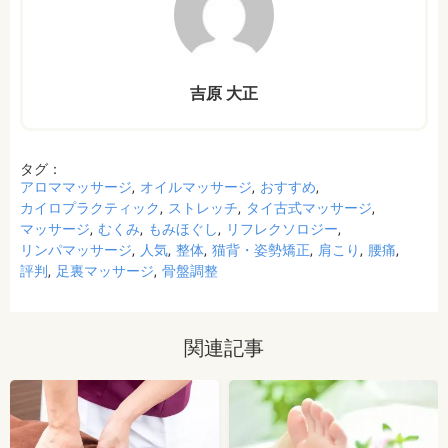
吉原 大正
タグ：
アロママッサージ
オイルマッサージ
おすすめ
カイロプラクティック
ストレッチ
タイ古式マッサージ
マッサージ
むくみ
もみほぐし
リフレクソロジー
リンパマッサージ
人気
整体
猫背・姿勢矯正
肩こり
腰痛
評判
足裏マッサージ
骨盤調整
関連記事