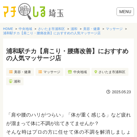
HOME
中央地域
さいたま市浦和区
浦和
美容・健康
マッサージ
浦和駅チカ【肩こり・腰痛改善】におすすめの人気マッサージ店
浦和駅チカ【肩こり・腰痛改善】におすすめ
グルメ
の人気マッサージ店
美容・健康
マッサージ
中央地域
さいたま市浦和区
美容・健康
浦和
歯医者・病院
2025.05.23
おでかけ
「肩や腰のハリがつらい」「体が重く感じる」など疲れ
が溜まって体に不調が出てきてませんか？
生活
そんな時はプロの方に任せて体の不調を解消しましょ