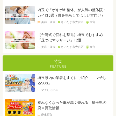
埼玉で「ボキボキ整体」が人気の整体院・
カイロ5選（骨を鳴らしてほしい方向け）
美容・健康
さいたま市大宮区
大宮
【台湾式で疲れを撃退】埼玉でおすすめ
「足つぼマッサージ」12選
美容・健康
さいたま市大宮区
大宮
特集
埼玉県内の業者をすぐにご紹介！「マチし
るSOS」
マチしるSOS
乗れなくなった車が高く売れる！埼玉県の
廃車買取情報
廃車買取