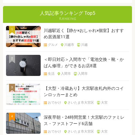
人気記事ランキング Top5
1
川越駅近く【静か×おしゃれ×個室】おすす
め居酒屋11選
グルメ
川越市
川越
2
＜即日対応＞入間市で「電池交換・靴・か
ばん修理」ができるお店8選
生活
入間市
入間市
3
【大型・冷蔵あり】大宮駅改札内外のコイ
ンロッカーまとめ
おでかけ
さいたま市大宮区
大宮
4
深夜早朝・24時間営業！大宮駅のファミレ
ス・ファストフード6店舗
おでかけ
さいたま市大宮区
大宮