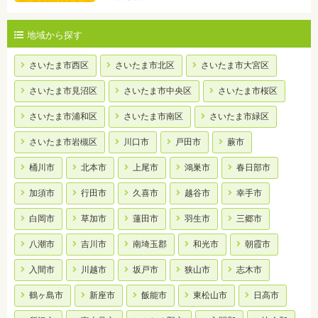
地域から探す
さいたま市西区
さいたま市北区
さいたま市大宮区
さいたま市見沼区
さいたま市中央区
さいたま市桜区
さいたま市浦和区
さいたま市南区
さいたま市緑区
さいたま市岩槻区
川口市
戸田市
蕨市
桶川市
北本市
上尾市
鴻巣市
春日部市
加須市
行田市
久喜市
越谷市
幸手市
白岡市
草加市
蓮田市
羽生市
三郷市
八潮市
吉川市
南埼玉郡
和光市
朝霞市
入間市
川越市
坂戸市
狭山市
志木市
鶴ヶ島市
新座市
飯能市
東松山市
日高市