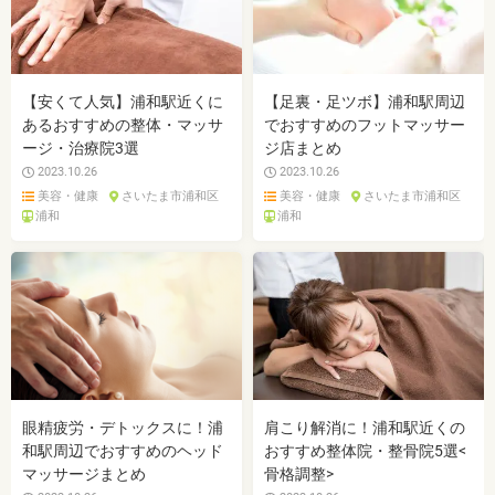
【安くて人気】浦和駅近くに
【足裏・足ツボ】浦和駅周辺
あるおすすめの整体・マッサ
でおすすめのフットマッサー
ージ・治療院3選
ジ店まとめ
2023.10.26
2023.10.26
美容・健康
さいたま市浦和区
美容・健康
さいたま市浦和区
浦和
浦和
眼精疲労・デトックスに！浦
肩こり解消に！浦和駅近くの
和駅周辺でおすすめのヘッド
おすすめ整体院・整骨院5選<
マッサージまとめ
骨格調整>