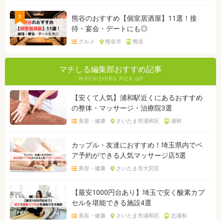
5
熊谷のおすすめ【個室居酒屋】11選！接
待・宴会・デートにも◎
グルメ
熊谷市
熊谷
マチしる編集部おすすめ記事
【安くて人気】浦和駅近くにあるおすすめ
の整体・マッサージ・治療院3選
美容・健康
さいたま市浦和区
浦和
カップル・友達におすすめ！埼玉県内でペ
ア予約ができる人気マッサージ店5選
美容・健康
さいたま市大宮区
【最安1000円台あり】埼玉で安く酸素カプ
セルを堪能できる施設4選
美容・健康
さいたま市浦和区
北浦和