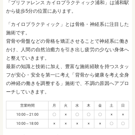
「プリファレンス カイロプラクティック浦和」は浦和駅
から徒歩5分の位置にあります。
「カイロプラクティック」とは骨格・神経系に注目した
施術です。
背骨や骨盤などの骨格を矯正させることで神経系に働き
かけ、人間の自然治癒力を引き出し疲労の少ない身体へ
と整えていきます。
最新の知識と技術に加え、豊富な施術経験を持つスタッ
フが安心・安全を第一に考え「背骨から健康を考え全身
の神経の働きを調整する」施術で、不調の原因へアプロ
ーチしていきます。
営業時間
月
火
水
木
金
土
日
10:00～21:00
〇
×
〇
〇
〇
×
×
10:00～18:00
×
×
×
×
×
〇
〇