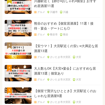
1
川越駅近く【静か×おしゃれ×個室】おすす
め居酒屋11選
グルメ
川越市
川越
2
熊谷のおすすめ【個室居酒屋】11選！接
待・宴会・デートにも◎
グルメ
熊谷市
熊谷
3
【安ウマ！】大宮駅近くの安い×大満足な居
酒屋13選
グルメ
さいたま市大宮区
大宮
4
大人数もOK【大宮×宴会】におすすめな居
酒屋13選｜個室あり
グルメ
さいたま市大宮区
大宮
5
【個室で贅沢なひととき】大宮駅近くのお
しゃれな居酒屋9選
グルメ
さいたま市大宮区
大宮