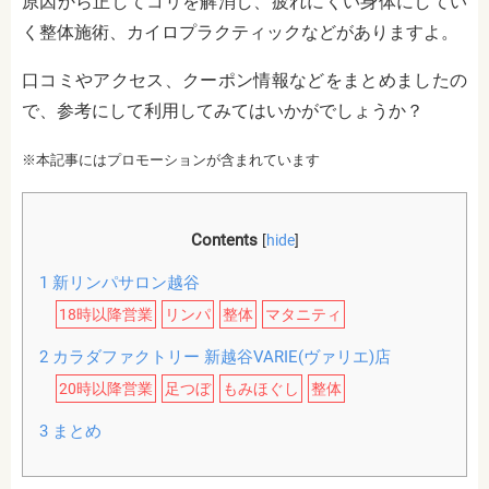
原因から正してコリを解消し、疲れにくい身体にしてい
く整体施術、カイロプラクティックなどがありますよ。
口コミやアクセス、クーポン情報などをまとめましたの
で、参考にして利用してみてはいかがでしょうか？
※本記事にはプロモーションが含まれています
Contents
[
hide
]
1
新リンパサロン越谷
18時以降営業
リンパ
整体
マタニティ
2
カラダファクトリー 新越谷VARIE(ヴァリエ)店
20時以降営業
足つぼ
もみほぐし
整体
3
まとめ