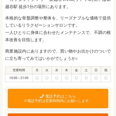
越谷駅 徒歩1分の場所にあります。
本格的な骨盤調整や整体を、リーズナブルな価格で提供
しているリラクゼーションサロンです。
一人ひとりに身体に合わせたメンテナンスで、不調の根
本改善を目指します。
商業施設内にありますので、買い物やお出かけのついで
に立ち寄ってみてはいかがでしょうか♪
営業時間
月
火
水
木
金
土
日
祝
10:00～21:00
〇
〇
〇
〇
〇
〇
〇
〇
電話予約はこちら
※電話予約は営業時間内にお願いします。