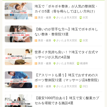
埼玉で「ボキボキ整体」が人気の整体院・
カイロ5選（骨を鳴らしてほしい方向け）
美容・健康
さいたま市大宮区
大宮
【痛いのが苦手な方へ】埼玉でボキボキし
ない整体・整骨院13選
美容・健康
さいたま市大宮区
大宮
世界イチ気持ち良い！？埼玉でタイ古式マ
ッサージが人気の4店舗
美容・健康
さいたま市南区
南浦和
【アスリートも通う】埼玉でおすすめのス
ポーツ整体院12選（マッサージ店&整骨院）
美容・健康
さいたま市大宮区
川口
【最安1000円台あり】埼玉で安く酸素カプ
セルを堪能できる施設4選