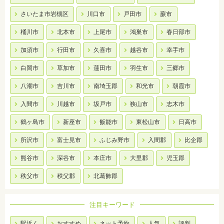
さいたま市岩槻区
川口市
戸田市
蕨市
桶川市
北本市
上尾市
鴻巣市
春日部市
加須市
行田市
久喜市
越谷市
幸手市
白岡市
草加市
蓮田市
羽生市
三郷市
八潮市
吉川市
南埼玉郡
和光市
朝霞市
入間市
川越市
坂戸市
狭山市
志木市
鶴ヶ島市
新座市
飯能市
東松山市
日高市
所沢市
富士見市
ふじみ野市
入間郡
比企郡
熊谷市
深谷市
本庄市
大里郡
児玉郡
秩父市
秩父郡
北葛飾郡
注目キーワード
駅近く
おすすめ
ネット予約
人気
評判