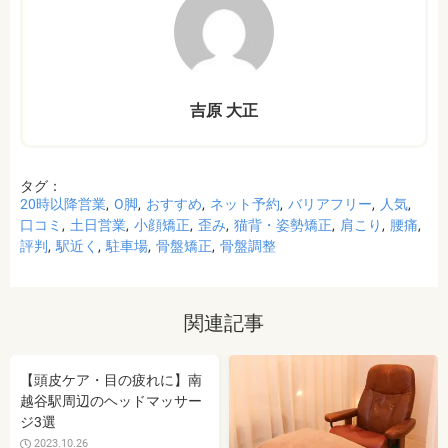
吉原 大正
タグ：
20時以降営業
O脚
おすすめ
ネット予約
バリアフリー
人気
口コミ
土日営業
小顔矯正
歪み
猫背・姿勢矯正
肩こり
腰痛
評判
駅近く
駐車場
骨盤矯正
骨盤調整
関連記事
【頭皮ケア・目の疲れに】南
越谷駅周辺のヘッドマッサー
ジ3選
2023.10.26