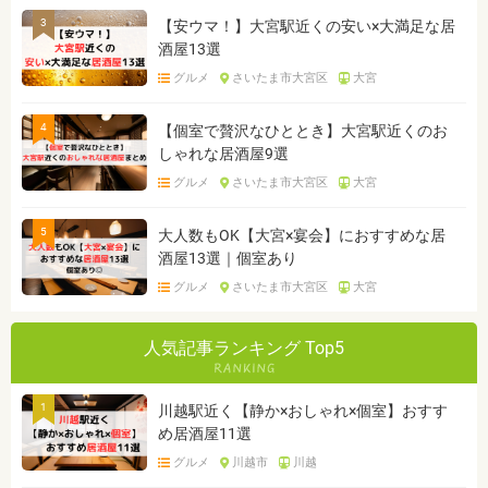
3
【安ウマ！】大宮駅近くの安い×大満足な居
酒屋13選
グルメ
さいたま市大宮区
大宮
4
【個室で贅沢なひととき】大宮駅近くのお
しゃれな居酒屋9選
グルメ
さいたま市大宮区
大宮
5
大人数もOK【大宮×宴会】におすすめな居
酒屋13選｜個室あり
グルメ
さいたま市大宮区
大宮
人気記事ランキング Top5
1
川越駅近く【静か×おしゃれ×個室】おすす
め居酒屋11選
グルメ
川越市
川越