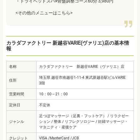
・ドライヘッドスパ×骨盤調整コース60分 3,980円
<その他のメニューはこちら>
カラダファクトリー 新越谷VARIE(ヴァリエ)店の基本情
報
名称
カラダファクトリー 新越谷VARIE（ヴァリエ）店
埼玉県 越谷市南越谷1-11-4 東武新越谷駅ビルVARIE
住所
3階
営業時間
10：00～21：00
定休日
不定休
足つぼマッサージ（足裏・フットケア） / リラクゼー
ジャンル
ション / 整体 / リフレクソロジー / 妊婦マッサージ・
マタニティ・産後ケア
クレジット
VISA /MasterCard /JCB