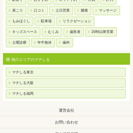
肩こり
口コミ
土日営業
腰痛
マッサージ
もみほぐし
駐車場
リラクゼーション
キッズスペース
むくみ
歯医者
20時以降営業
土曜診療
年中無休
歯科
他のエリアのマチしる
マチしる東京
マチしる大阪
マチしる福岡
運営会社
お問い合わせ