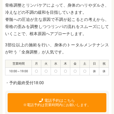
骨格調整とリンパケアによって、身体のハリやダルさ、
冷えなどの不調の緩和を目指していきます。
脊髄への圧迫が主な原因で不調が起こるとの考えから、
骨格の歪みを調整しつつリンパの流れをスムーズにして
いくことで、根本原因へアプローチします。
3部位以上の施術を行い、身体のトータルメンテナンス
が叶う「全身調整」が人気です。
営業時間
月
火
水
木
金
土
日
祝
10:00～19:00
〇
〇
〇
〇
〇
〇
休
休
・予約最終受付18:00
電話予約はこちら
※電話予約は営業時間内にお願いします。