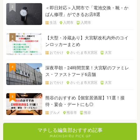
2
＜即日対応＞入間市で「電池交換・靴・か
ばん修理」ができるお店8選
生活
入間市
入間市
3
【大型・冷蔵あり】大宮駅改札内外のコイ
ンロッカーまとめ
おでかけ
さいたま市大宮区
大宮
4
深夜早朝・24時間営業！大宮駅のファミレ
ス・ファストフード6店舗
おでかけ
さいたま市大宮区
大宮
5
熊谷のおすすめ【個室居酒屋】11選！接
待・宴会・デートにも◎
グルメ
熊谷市
熊谷
マチしる編集部おすすめ記事