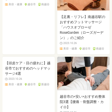
美容・健康
越谷市
南越谷
【足裏・リフレ】南越谷駅の
おすすめフットマッサージ
「ハウスオブローゼ
RoseGarden（ローズガーデ
ン）」のご紹介
2023.10.26
美容・健康
越谷市
南越谷
【頭皮ケア・目の疲れに】越
谷市でおすすめのヘッドマッ
サージ4選
2023.10.26
美容・健康
越谷市
新越谷
越谷市の<安い>おすすめ整体
院3選【腰痛・骨盤調整・カ
イロ】