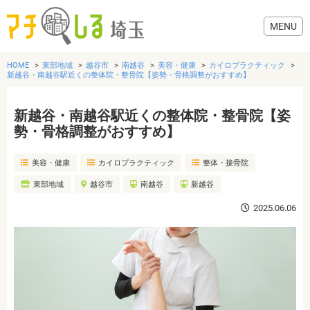
HOME
東部地域
越谷市
南越谷
美容・健康
カイロプラクティック
新越谷・南越谷駅近くの整体院・整骨院【姿勢・骨格調整がおすすめ】
新越谷・南越谷駅近くの整体院・整骨院【姿
グルメ
勢・骨格調整がおすすめ】
美容・健康
カイロプラクティック
整体・接骨院
美容・健康
東部地域
越谷市
南越谷
新越谷
歯医者・病院
2025.06.06
おでかけ
生活