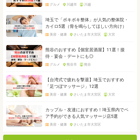
グルメ
川越市
川越
埼玉で「ボキボキ整体」が人気の整体院・
カイロ5選（骨を鳴らしてほしい方向け）
美容・健康
さいたま市大宮区
大宮
熊谷のおすすめ【個室居酒屋】11選！接
待・宴会・デートにも◎
グルメ
熊谷市
熊谷
【台湾式で疲れを撃退】埼玉でおすすめ
「足つぼマッサージ」12選
美容・健康
さいたま市大宮区
大宮
カップル・友達におすすめ！埼玉県内でペ
ア予約ができる人気マッサージ店5選
美容・健康
さいたま市大宮区