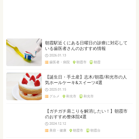
ジャンルを選ぶ
※複数選択可能です
クリア
検索
朝霞駅近くにある日曜日の診療に対応して
いる歯医者さんのおすすめ情報
2026.01.13
歯医者・病院
朝霞市
朝霞
【誕生日・手土産】志木/朝霞/和光市の人
気ホールケーキ&スイーツ4選
2025.01.15
グルメ
和光市
和光市
【ガチガチ肩こりを解消したい！】朝霞市
のおすすめ整体院4選
2024.12.12
美容・健康
朝霞市
朝霞台