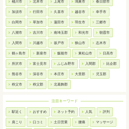
桶川市
北本市
上尾市
鴻巣市
春日部市
加須市
行田市
久喜市
越谷市
幸手市
白岡市
草加市
蓮田市
羽生市
三郷市
八潮市
吉川市
南埼玉郡
和光市
朝霞市
入間市
川越市
坂戸市
狭山市
志木市
鶴ヶ島市
新座市
飯能市
東松山市
日高市
所沢市
富士見市
ふじみ野市
入間郡
比企郡
熊谷市
深谷市
本庄市
大里郡
児玉郡
秩父市
秩父郡
北葛飾郡
注目キーワード
駅近く
おすすめ
ネット予約
人気
評判
肩こり
口コミ
土日営業
腰痛
マッサージ