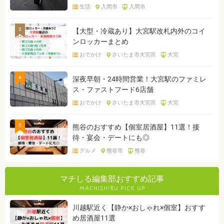
生活
入間市
入間市
3
【大型・冷蔵あり】大宮駅改札内外のコイ
ンロッカーまとめ
おでかけ
さいたま市大宮区
大宮
4
深夜早朝・24時間営業！大宮駅のファミレ
ス・ファストフード6店舗
おでかけ
さいたま市大宮区
大宮
5
熊谷のおすすめ【個室居酒屋】11選！接
待・宴会・デートにも◎
グルメ
熊谷市
熊谷
マチしる編集部おすすめ記事
川越駅近く【静か×おしゃれ×個室】おすす
め居酒屋11選