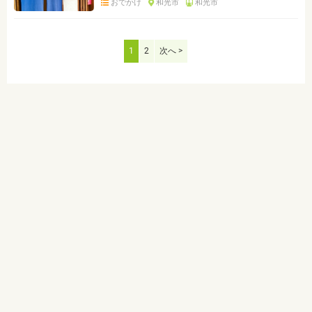
おでかけ
和光市
和光市
1
2
次へ >