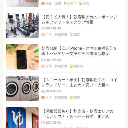
美容・健康
朝霞市
朝霞
【安くて人気！】朝霞駅チカのスポーツジ
ム＆フィットネスクラブ情報
2024.09.19
生活
朝霞市
朝霞
朝霞台駅【安いiPhone・スマホ修理店】5
選！バッテリー交換や画面修復も格安
2024.09.06
生活
朝霞市
朝霞台
【スニーカー・布団】朝霞駅近くの「コイ
ンランドリー」まとめ＜安い・大量＞
2024.09.06
生活
朝霞市
朝霞
【深夜営業あり】和光市・朝霞エリアの
「安いサウナ・スーパー銭湯」まとめ
2024.09.06