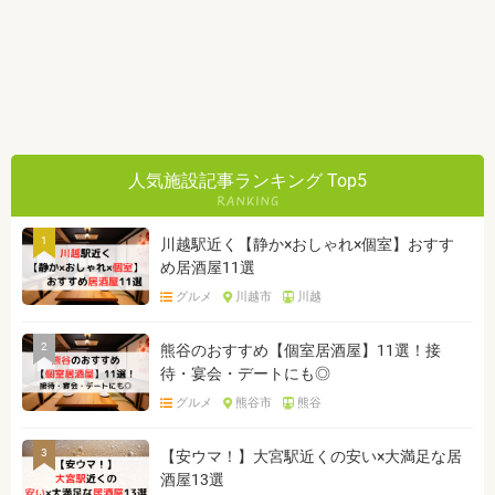
人気施設記事ランキング Top5
1
川越駅近く【静か×おしゃれ×個室】おすす
め居酒屋11選
グルメ
川越市
川越
2
熊谷のおすすめ【個室居酒屋】11選！接
待・宴会・デートにも◎
グルメ
熊谷市
熊谷
3
【安ウマ！】大宮駅近くの安い×大満足な居
酒屋13選