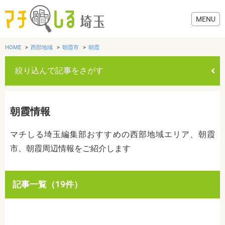
HOME
西部地域
朝霞市
朝霞
絞り込んで記事をさがす
グルメ
朝霞情報
美容・健康
マチしる埼玉編集部おすすめの西部地域エリア、朝霞
市、朝霞周辺情報をご紹介します
歯医者・病院
おでかけ
カテゴリを選ぶ
記事一覧（19件）
すべて
グルメ
美容・健康
歯医者・病院
おでかけ
生活
生活