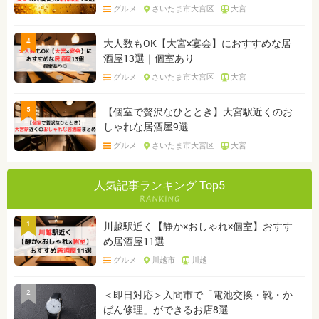
グルメ
さいたま市大宮区
大宮
4
大人数もOK【大宮×宴会】におすすめな居
酒屋13選｜個室あり
グルメ
さいたま市大宮区
大宮
5
【個室で贅沢なひととき】大宮駅近くのお
しゃれな居酒屋9選
グルメ
さいたま市大宮区
大宮
人気記事ランキング Top5
1
川越駅近く【静か×おしゃれ×個室】おすす
め居酒屋11選
グルメ
川越市
川越
2
＜即日対応＞入間市で「電池交換・靴・か
ばん修理」ができるお店8選