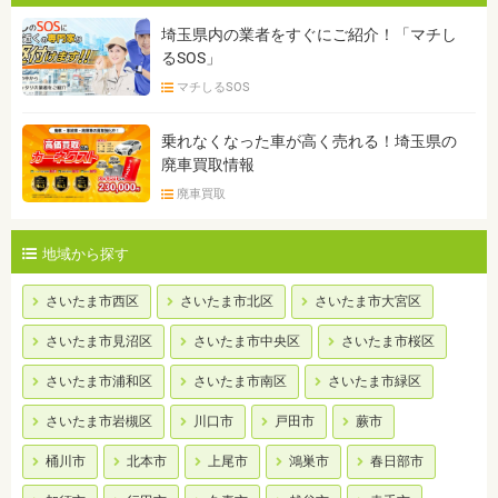
埼玉県内の業者をすぐにご紹介！「マチし
るSOS」
マチしるSOS
乗れなくなった車が高く売れる！埼玉県の
廃車買取情報
廃車買取
地域から探す
さいたま市西区
さいたま市北区
さいたま市大宮区
さいたま市見沼区
さいたま市中央区
さいたま市桜区
さいたま市浦和区
さいたま市南区
さいたま市緑区
さいたま市岩槻区
川口市
戸田市
蕨市
桶川市
北本市
上尾市
鴻巣市
春日部市