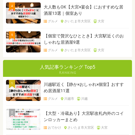
4
大人数もOK【大宮×宴会】におすすめな居
酒屋13選｜個室あり
グルメ
さいたま市大宮区
大宮
5
【個室で贅沢なひととき】大宮駅近くのお
しゃれな居酒屋9選
グルメ
さいたま市大宮区
大宮
人気記事ランキング Top5
1
川越駅近く【静か×おしゃれ×個室】おすす
め居酒屋11選
グルメ
川越市
川越
2
【大型・冷蔵あり】大宮駅改札内外のコイ
ンロッカーまとめ
おでかけ
さいたま市大宮区
大宮