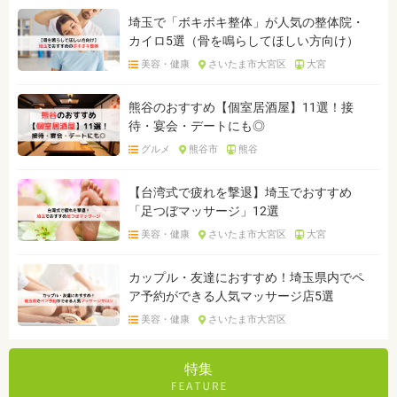
埼玉で「ボキボキ整体」が人気の整体院・
カイロ5選（骨を鳴らしてほしい方向け）
美容・健康
さいたま市大宮区
大宮
熊谷のおすすめ【個室居酒屋】11選！接
待・宴会・デートにも◎
グルメ
熊谷市
熊谷
【台湾式で疲れを撃退】埼玉でおすすめ
「足つぼマッサージ」12選
美容・健康
さいたま市大宮区
大宮
カップル・友達におすすめ！埼玉県内でペ
ア予約ができる人気マッサージ店5選
美容・健康
さいたま市大宮区
特集