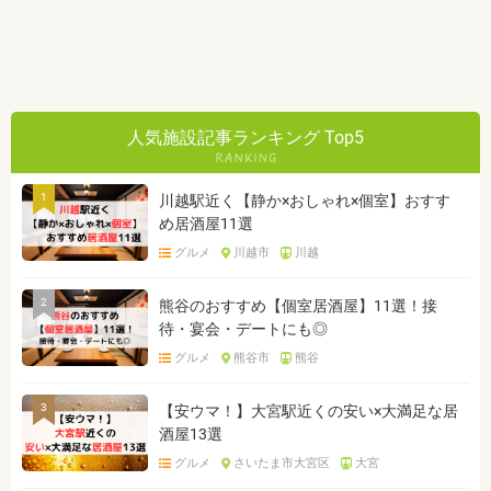
人気施設記事ランキング Top5
1
川越駅近く【静か×おしゃれ×個室】おすす
め居酒屋11選
グルメ
川越市
川越
2
熊谷のおすすめ【個室居酒屋】11選！接
待・宴会・デートにも◎
グルメ
熊谷市
熊谷
3
【安ウマ！】大宮駅近くの安い×大満足な居
酒屋13選
グルメ
さいたま市大宮区
大宮