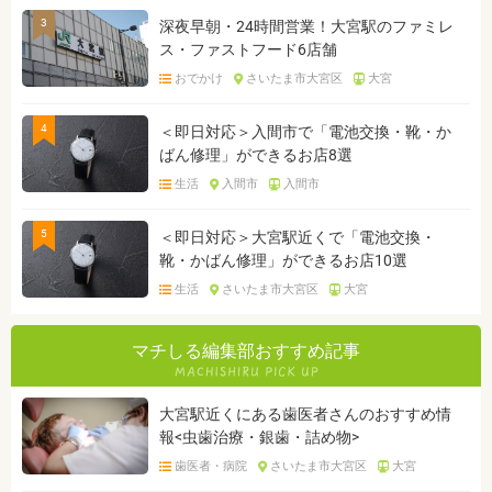
3
深夜早朝・24時間営業！大宮駅のファミレ
ス・ファストフード6店舗
おでかけ
さいたま市大宮区
大宮
4
＜即日対応＞入間市で「電池交換・靴・か
ばん修理」ができるお店8選
生活
入間市
入間市
5
＜即日対応＞大宮駅近くで「電池交換・
靴・かばん修理」ができるお店10選
生活
さいたま市大宮区
大宮
マチしる編集部おすすめ記事
大宮駅近くにある歯医者さんのおすすめ情
報<虫歯治療・銀歯・詰め物>
歯医者・病院
さいたま市大宮区
大宮