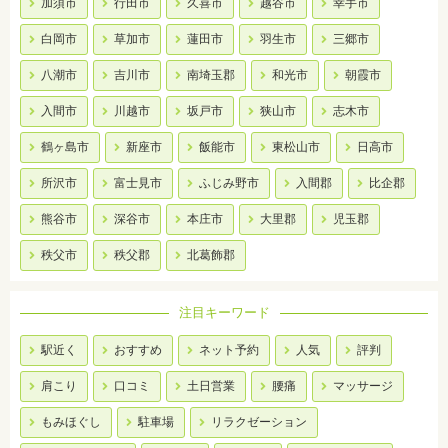
加須市
行田市
久喜市
越谷市
幸手市
白岡市
草加市
蓮田市
羽生市
三郷市
八潮市
吉川市
南埼玉郡
和光市
朝霞市
入間市
川越市
坂戸市
狭山市
志木市
鶴ヶ島市
新座市
飯能市
東松山市
日高市
所沢市
富士見市
ふじみ野市
入間郡
比企郡
熊谷市
深谷市
本庄市
大里郡
児玉郡
秩父市
秩父郡
北葛飾郡
注目キーワード
駅近く
おすすめ
ネット予約
人気
評判
肩こり
口コミ
土日営業
腰痛
マッサージ
もみほぐし
駐車場
リラクゼーション