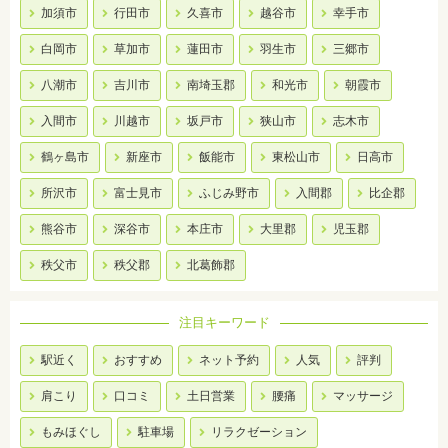
加須市
行田市
久喜市
越谷市
幸手市
白岡市
草加市
蓮田市
羽生市
三郷市
八潮市
吉川市
南埼玉郡
和光市
朝霞市
入間市
川越市
坂戸市
狭山市
志木市
鶴ヶ島市
新座市
飯能市
東松山市
日高市
所沢市
富士見市
ふじみ野市
入間郡
比企郡
熊谷市
深谷市
本庄市
大里郡
児玉郡
秩父市
秩父郡
北葛飾郡
注目キーワード
駅近く
おすすめ
ネット予約
人気
評判
肩こり
口コミ
土日営業
腰痛
マッサージ
もみほぐし
駐車場
リラクゼーション