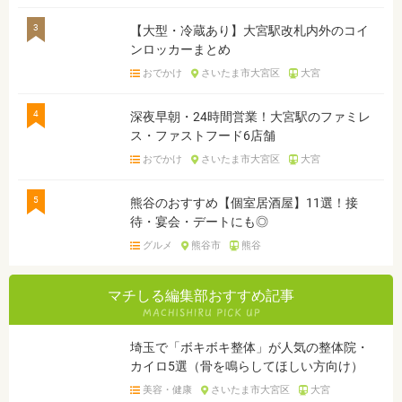
3
【大型・冷蔵あり】大宮駅改札内外のコイ
ンロッカーまとめ
おでかけ
さいたま市大宮区
大宮
4
深夜早朝・24時間営業！大宮駅のファミレ
ス・ファストフード6店舗
おでかけ
さいたま市大宮区
大宮
5
熊谷のおすすめ【個室居酒屋】11選！接
待・宴会・デートにも◎
グルメ
熊谷市
熊谷
マチしる編集部おすすめ記事
埼玉で「ボキボキ整体」が人気の整体院・
カイロ5選（骨を鳴らしてほしい方向け）
美容・健康
さいたま市大宮区
大宮