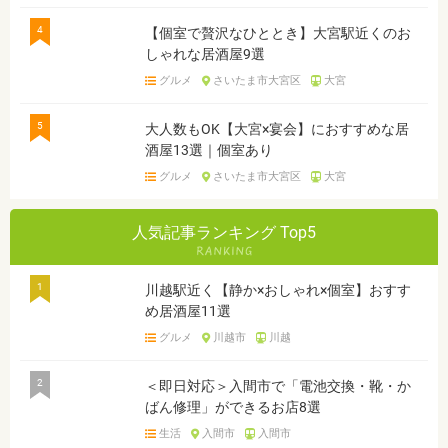
4
【個室で贅沢なひととき】大宮駅近くのお
しゃれな居酒屋9選
グルメ
さいたま市大宮区
大宮
5
大人数もOK【大宮×宴会】におすすめな居
酒屋13選｜個室あり
グルメ
さいたま市大宮区
大宮
人気記事ランキング Top5
1
川越駅近く【静か×おしゃれ×個室】おすす
め居酒屋11選
グルメ
川越市
川越
2
＜即日対応＞入間市で「電池交換・靴・か
ばん修理」ができるお店8選
生活
入間市
入間市