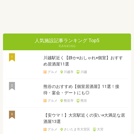
人気施設記事ランキング Top5
1
川越駅近く【静か×おしゃれ×個室】おすす
め居酒屋11選
グルメ
川越市
川越
2
熊谷のおすすめ【個室居酒屋】11選！接
待・宴会・デートにも◎
グルメ
熊谷市
熊谷
3
【安ウマ！】大宮駅近くの安い×大満足な居
酒屋13選
グルメ
さいたま市大宮区
大宮