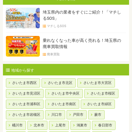
埼玉県内の業者をすぐにご紹介！「マチし
るSOS」
マチしるSOS
乗れなくなった車が高く売れる！埼玉県の
廃車買取情報
廃車買取
地域から探す
さいたま市西区
さいたま市北区
さいたま市大宮区
さいたま市見沼区
さいたま市中央区
さいたま市桜区
さいたま市浦和区
さいたま市南区
さいたま市緑区
さいたま市岩槻区
川口市
戸田市
蕨市
桶川市
北本市
上尾市
鴻巣市
春日部市