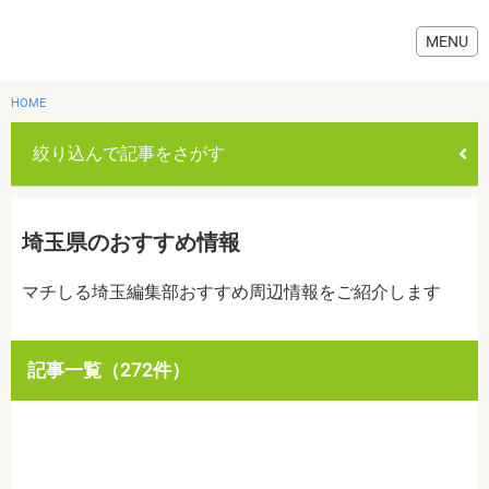
HOME
絞り込んで記事をさがす
グルメ
埼玉県のおすすめ情報
美容・健康
マチしる埼玉編集部おすすめ周辺情報をご紹介します
歯医者・病院
記事一覧（272件）
おでかけ
カテゴリを選ぶ
すべて
グルメ
美容・健康
歯医者・病院
おでかけ
生活
生活